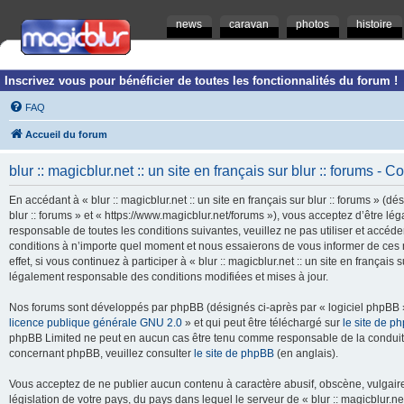
news
caravan
photos
histoire
Inscrivez vous pour bénéficier de toutes les fonctionnalités du forum !
FAQ
Accueil du forum
blur :: magicblur.net :: un site en français sur blur :: forums - Co
En accédant à « blur :: magicblur.net :: un site en français sur blur :: forums » (dés
blur :: forums » et « https://www.magicblur.net/forums »), vous acceptez d’être 
responsable de toutes les conditions suivantes, veuillez ne pas utiliser et accéder 
conditions à n’importe quel moment et nous essaierons de vous informer de ces 
effet, si vous continuez à participer à « blur :: magicblur.net :: un site en françai
légalement responsable des conditions modifiées et mises à jour.
Nos forums sont développés par phpBB (désignés ci-après par « logiciel phpBB » 
licence publique générale GNU 2.0
» et qui peut être téléchargé sur
le site de p
phpBB Limited ne peut en aucun cas être tenu comme responsable de la conduite
concernant phpBB, veuillez consulter
le site de phpBB
(en anglais).
Vous acceptez de ne publier aucun contenu à caractère abusif, obscène, vulgaire,
législation de votre pays, du pays dans lequel le serveur de « blur :: magicblur.net