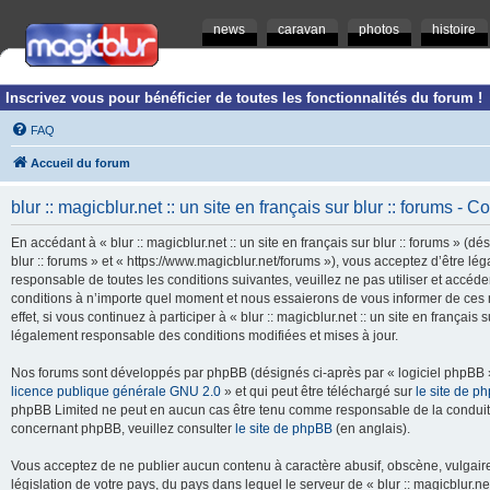
news
caravan
photos
histoire
Inscrivez vous pour bénéficier de toutes les fonctionnalités du forum !
FAQ
Accueil du forum
blur :: magicblur.net :: un site en français sur blur :: forums - Co
En accédant à « blur :: magicblur.net :: un site en français sur blur :: forums » (dés
blur :: forums » et « https://www.magicblur.net/forums »), vous acceptez d’être 
responsable de toutes les conditions suivantes, veuillez ne pas utiliser et accéder 
conditions à n’importe quel moment et nous essaierons de vous informer de ces 
effet, si vous continuez à participer à « blur :: magicblur.net :: un site en françai
légalement responsable des conditions modifiées et mises à jour.
Nos forums sont développés par phpBB (désignés ci-après par « logiciel phpBB » 
licence publique générale GNU 2.0
» et qui peut être téléchargé sur
le site de p
phpBB Limited ne peut en aucun cas être tenu comme responsable de la conduite
concernant phpBB, veuillez consulter
le site de phpBB
(en anglais).
Vous acceptez de ne publier aucun contenu à caractère abusif, obscène, vulgaire,
législation de votre pays, du pays dans lequel le serveur de « blur :: magicblur.net