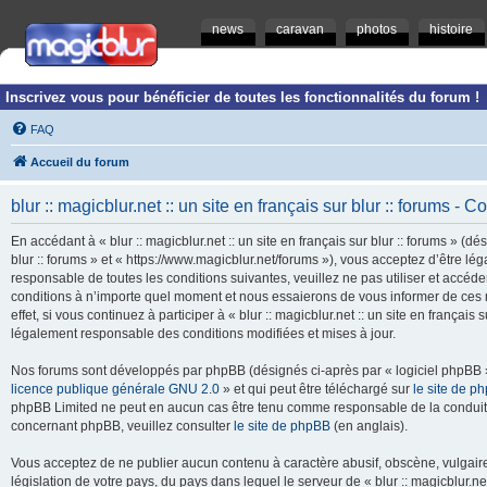
news
caravan
photos
histoire
Inscrivez vous pour bénéficier de toutes les fonctionnalités du forum !
FAQ
Accueil du forum
blur :: magicblur.net :: un site en français sur blur :: forums - Co
En accédant à « blur :: magicblur.net :: un site en français sur blur :: forums » (dés
blur :: forums » et « https://www.magicblur.net/forums »), vous acceptez d’être 
responsable de toutes les conditions suivantes, veuillez ne pas utiliser et accéder 
conditions à n’importe quel moment et nous essaierons de vous informer de ces 
effet, si vous continuez à participer à « blur :: magicblur.net :: un site en françai
légalement responsable des conditions modifiées et mises à jour.
Nos forums sont développés par phpBB (désignés ci-après par « logiciel phpBB » 
licence publique générale GNU 2.0
» et qui peut être téléchargé sur
le site de p
phpBB Limited ne peut en aucun cas être tenu comme responsable de la conduite
concernant phpBB, veuillez consulter
le site de phpBB
(en anglais).
Vous acceptez de ne publier aucun contenu à caractère abusif, obscène, vulgaire,
législation de votre pays, du pays dans lequel le serveur de « blur :: magicblur.net