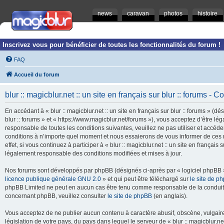
news
caravan
photos
histoire
Inscrivez vous pour bénéficier de toutes les fonctionnalités du forum !
FAQ
Accueil du forum
blur :: magicblur.net :: un site en français sur blur :: forums - Co
En accédant à « blur :: magicblur.net :: un site en français sur blur :: forums » (dés
blur :: forums » et « https://www.magicblur.net/forums »), vous acceptez d’être 
responsable de toutes les conditions suivantes, veuillez ne pas utiliser et accéder 
conditions à n’importe quel moment et nous essaierons de vous informer de ces 
effet, si vous continuez à participer à « blur :: magicblur.net :: un site en françai
légalement responsable des conditions modifiées et mises à jour.
Nos forums sont développés par phpBB (désignés ci-après par « logiciel phpBB » 
licence publique générale GNU 2.0
» et qui peut être téléchargé sur
le site de p
phpBB Limited ne peut en aucun cas être tenu comme responsable de la conduite
concernant phpBB, veuillez consulter
le site de phpBB
(en anglais).
Vous acceptez de ne publier aucun contenu à caractère abusif, obscène, vulgaire,
législation de votre pays, du pays dans lequel le serveur de « blur :: magicblur.net