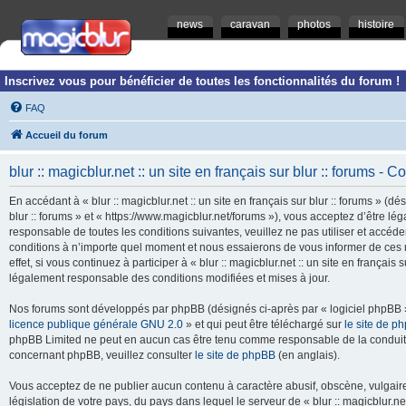
news
caravan
photos
histoire
Inscrivez vous pour bénéficier de toutes les fonctionnalités du forum !
FAQ
Accueil du forum
blur :: magicblur.net :: un site en français sur blur :: forums - Co
En accédant à « blur :: magicblur.net :: un site en français sur blur :: forums » (dés
blur :: forums » et « https://www.magicblur.net/forums »), vous acceptez d’être 
responsable de toutes les conditions suivantes, veuillez ne pas utiliser et accéder 
conditions à n’importe quel moment et nous essaierons de vous informer de ces 
effet, si vous continuez à participer à « blur :: magicblur.net :: un site en françai
légalement responsable des conditions modifiées et mises à jour.
Nos forums sont développés par phpBB (désignés ci-après par « logiciel phpBB » 
licence publique générale GNU 2.0
» et qui peut être téléchargé sur
le site de p
phpBB Limited ne peut en aucun cas être tenu comme responsable de la conduite
concernant phpBB, veuillez consulter
le site de phpBB
(en anglais).
Vous acceptez de ne publier aucun contenu à caractère abusif, obscène, vulgaire,
législation de votre pays, du pays dans lequel le serveur de « blur :: magicblur.net