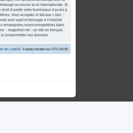
t hébergé ou encore la loi internationale. Si
roit d’avertir votre fournisseur d’accès à
tions. Vous acceptez le fait que « blur ::
importe quel sujet et message à n’importe
vez renseignées soient enregistrées dans
 :: magicblur.net :: un site en français
nt à compromettre vos données.
er les cookies
Fuseau horaire sur
UTC+02:00