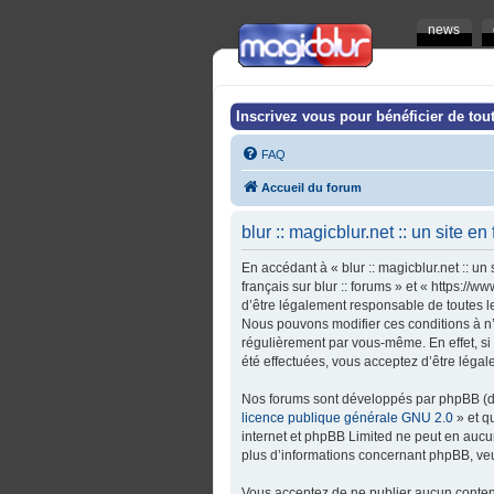
news
Inscrivez vous pour bénéficier de tout
FAQ
Accueil du forum
blur :: magicblur.net :: un site en
En accédant à « blur :: magicblur.net :: un s
français sur blur :: forums » et « https:/
d’être légalement responsable de toutes les 
Nous pouvons modifier ces conditions à n’
régulièrement par vous-même. En effet, si v
été effectuées, vous acceptez d’être léga
Nos forums sont développés par phpBB (dés
licence publique générale GNU 2.0
» et q
internet et phpBB Limited ne peut en auc
plus d’informations concernant phpBB, veu
Vous acceptez de ne publier aucun contenu