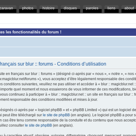
caravan
photos
histoire
disques
paroles
liens
about
es les fonctionnalités du forum !
 français sur blur :: forums - Conditions d’utilisation
ite en français sur blur :: forums » (désigné ci-après par « nous », « notre », « nos »,
/www.magicblur.net/forums »), vous acceptez d’être légalement responsable des condi
conditions suivantes, veuillez ne pas utiliser et accéder à « blur :: magicblur.net :: 
importe quel moment et nous essaierons de vous informer de ces modifications, bi
ous continuez à participer à « blur :: magicblur.net :: un site en français sur blur :
lement responsable des conditions modifiées et mises à jour.
ignés ci-après par « logiciel phpBB » et « phpBB Limited ») qui est un logiciel d
ui peut être téléchargé sur
le site de phpBB
(en anglais). Le logiciel phpBB a pour se
un cas être tenu comme responsable de la conduite et du contenu que nous accept
illez consulter
le site de phpBB
(en anglais).
 à caractère abusif, obscène, vulgaire, diffamatoire, choquant, menaçant, pornogra