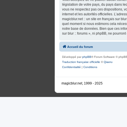
législation de votre pays, du pays dans lequ
vous ne respectez pas ces dispositions, vo
internet et les autorités officielles. L’adr
magicblur.net :: un site en français sur blu
quel moment si nous estimons cela nécessa
notre base de données. Bien que ces informa
sur blur :: forums », ni phpBB, ne pourro
Accueil du forum
Développé par
phpBB
® Forum Software © phpBB
Traduction française officielle
©
Qiaeru
Confidentialité
|
Conditions
magicblur.net, 1999 - 2025