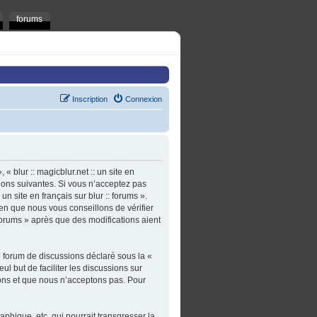
forums
Inscription
Connexion
 « blur :: magicblur.net :: un site en
tions suivantes. Si vous n’acceptez pas
un site en français sur blur :: forums ».
en que nous vous conseillons de vérifier
: forums » après que des modifications aient
e forum de discussions déclaré sous la «
ul but de faciliter les discussions sur
ons et que nous n’acceptons pas. Pour
phique, etc. qui pourrait transgresser la