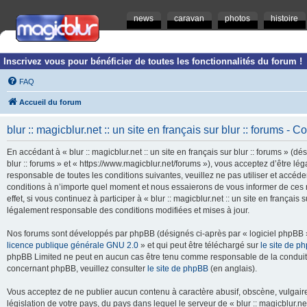
news
caravan
photos
histoire
Inscrivez vous pour bénéficier de toutes les fonctionnalités du forum !
FAQ
Accueil du forum
blur :: magicblur.net :: un site en français sur blur :: forums - Co
En accédant à « blur :: magicblur.net :: un site en français sur blur :: forums » (dés
blur :: forums » et « https://www.magicblur.net/forums »), vous acceptez d’être 
responsable de toutes les conditions suivantes, veuillez ne pas utiliser et accéder 
conditions à n’importe quel moment et nous essaierons de vous informer de ces 
effet, si vous continuez à participer à « blur :: magicblur.net :: un site en françai
légalement responsable des conditions modifiées et mises à jour.
Nos forums sont développés par phpBB (désignés ci-après par « logiciel phpBB » 
licence publique générale GNU 2.0
» et qui peut être téléchargé sur
le site de p
phpBB Limited ne peut en aucun cas être tenu comme responsable de la conduite
concernant phpBB, veuillez consulter
le site de phpBB
(en anglais).
Vous acceptez de ne publier aucun contenu à caractère abusif, obscène, vulgaire,
législation de votre pays, du pays dans lequel le serveur de « blur :: magicblur.net