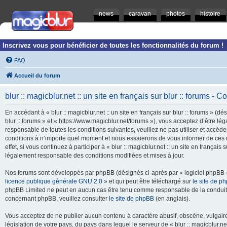
news
caravan
photos
histoire
Inscrivez vous pour bénéficier de toutes les fonctionnalités du forum !
FAQ
Accueil du forum
blur :: magicblur.net :: un site en français sur blur :: forums - Co
En accédant à « blur :: magicblur.net :: un site en français sur blur :: forums » (dés
blur :: forums » et « https://www.magicblur.net/forums »), vous acceptez d’être 
responsable de toutes les conditions suivantes, veuillez ne pas utiliser et accéder 
conditions à n’importe quel moment et nous essaierons de vous informer de ces 
effet, si vous continuez à participer à « blur :: magicblur.net :: un site en françai
légalement responsable des conditions modifiées et mises à jour.
Nos forums sont développés par phpBB (désignés ci-après par « logiciel phpBB » 
licence publique générale GNU 2.0
» et qui peut être téléchargé sur
le site de p
phpBB Limited ne peut en aucun cas être tenu comme responsable de la conduite
concernant phpBB, veuillez consulter
le site de phpBB
(en anglais).
Vous acceptez de ne publier aucun contenu à caractère abusif, obscène, vulgaire,
législation de votre pays, du pays dans lequel le serveur de « blur :: magicblur.net