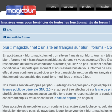
news
caravan
photos
histoire
Inscrivez vous pour bénéficier de toutes les fonctionnalités du forum !
FAQ
Accueil du forum
blur :: magicblur.net :: un site en français sur blur :: forums - Co
En accédant à « blur :: magicblur.net :: un site en français sur blur :: forums » (dés
blur :: forums » et « https://www.magicblur.net/forums »), vous acceptez d’être 
responsable de toutes les conditions suivantes, veuillez ne pas utiliser et accéder 
conditions à n’importe quel moment et nous essaierons de vous informer de ces 
effet, si vous continuez à participer à « blur :: magicblur.net :: un site en françai
légalement responsable des conditions modifiées et mises à jour.
Nos forums sont développés par phpBB (désignés ci-après par « logiciel phpBB » 
licence publique générale GNU 2.0
» et qui peut être téléchargé sur
le site de p
phpBB Limited ne peut en aucun cas être tenu comme responsable de la conduite
concernant phpBB, veuillez consulter
le site de phpBB
(en anglais).
Vous acceptez de ne publier aucun contenu à caractère abusif, obscène, vulgaire,
législation de votre pays, du pays dans lequel le serveur de « blur :: magicblur.net