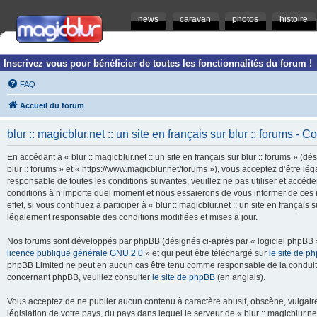
news
caravan
photos
histoire
Inscrivez vous pour bénéficier de toutes les fonctionnalités du forum !
FAQ
Accueil du forum
blur :: magicblur.net :: un site en français sur blur :: forums - Co
En accédant à « blur :: magicblur.net :: un site en français sur blur :: forums » (dés
blur :: forums » et « https://www.magicblur.net/forums »), vous acceptez d’être 
responsable de toutes les conditions suivantes, veuillez ne pas utiliser et accéder 
conditions à n’importe quel moment et nous essaierons de vous informer de ces 
effet, si vous continuez à participer à « blur :: magicblur.net :: un site en françai
légalement responsable des conditions modifiées et mises à jour.
Nos forums sont développés par phpBB (désignés ci-après par « logiciel phpBB » 
licence publique générale GNU 2.0
» et qui peut être téléchargé sur
le site de p
phpBB Limited ne peut en aucun cas être tenu comme responsable de la conduite
concernant phpBB, veuillez consulter
le site de phpBB
(en anglais).
Vous acceptez de ne publier aucun contenu à caractère abusif, obscène, vulgaire,
législation de votre pays, du pays dans lequel le serveur de « blur :: magicblur.net