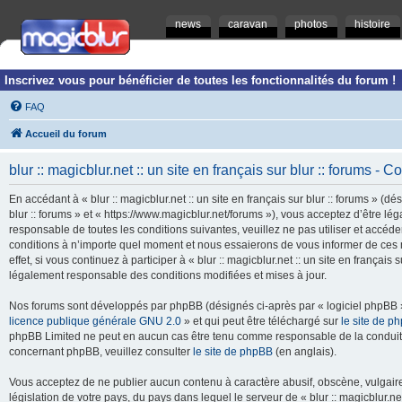
news
caravan
photos
histoire
Inscrivez vous pour bénéficier de toutes les fonctionnalités du forum !
FAQ
Accueil du forum
blur :: magicblur.net :: un site en français sur blur :: forums - Co
En accédant à « blur :: magicblur.net :: un site en français sur blur :: forums » (dés
blur :: forums » et « https://www.magicblur.net/forums »), vous acceptez d’être 
responsable de toutes les conditions suivantes, veuillez ne pas utiliser et accéder 
conditions à n’importe quel moment et nous essaierons de vous informer de ces 
effet, si vous continuez à participer à « blur :: magicblur.net :: un site en françai
légalement responsable des conditions modifiées et mises à jour.
Nos forums sont développés par phpBB (désignés ci-après par « logiciel phpBB » 
licence publique générale GNU 2.0
» et qui peut être téléchargé sur
le site de p
phpBB Limited ne peut en aucun cas être tenu comme responsable de la conduite
concernant phpBB, veuillez consulter
le site de phpBB
(en anglais).
Vous acceptez de ne publier aucun contenu à caractère abusif, obscène, vulgaire,
législation de votre pays, du pays dans lequel le serveur de « blur :: magicblur.net