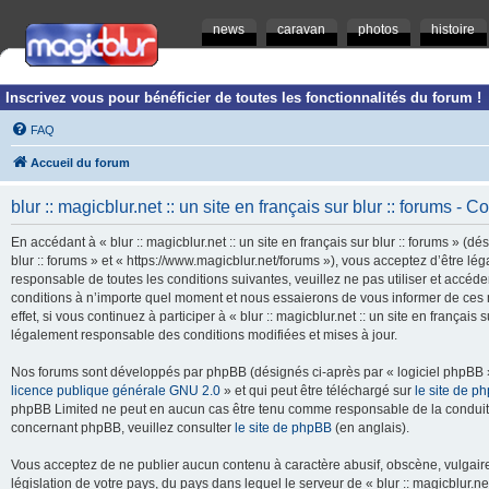
news
caravan
photos
histoire
Inscrivez vous pour bénéficier de toutes les fonctionnalités du forum !
FAQ
Accueil du forum
blur :: magicblur.net :: un site en français sur blur :: forums - Co
En accédant à « blur :: magicblur.net :: un site en français sur blur :: forums » (dés
blur :: forums » et « https://www.magicblur.net/forums »), vous acceptez d’être 
responsable de toutes les conditions suivantes, veuillez ne pas utiliser et accéder 
conditions à n’importe quel moment et nous essaierons de vous informer de ces 
effet, si vous continuez à participer à « blur :: magicblur.net :: un site en françai
légalement responsable des conditions modifiées et mises à jour.
Nos forums sont développés par phpBB (désignés ci-après par « logiciel phpBB » 
licence publique générale GNU 2.0
» et qui peut être téléchargé sur
le site de p
phpBB Limited ne peut en aucun cas être tenu comme responsable de la conduite
concernant phpBB, veuillez consulter
le site de phpBB
(en anglais).
Vous acceptez de ne publier aucun contenu à caractère abusif, obscène, vulgaire,
législation de votre pays, du pays dans lequel le serveur de « blur :: magicblur.net