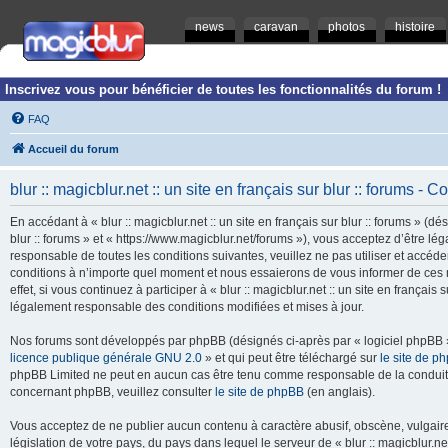
news
caravan
photos
histoire
Inscrivez vous pour bénéficier de toutes les fonctionnalités du forum !
FAQ
Accueil du forum
blur :: magicblur.net :: un site en français sur blur :: forums - Co
En accédant à « blur :: magicblur.net :: un site en français sur blur :: forums » (dés
blur :: forums » et « https://www.magicblur.net/forums »), vous acceptez d’être 
responsable de toutes les conditions suivantes, veuillez ne pas utiliser et accéder 
conditions à n’importe quel moment et nous essaierons de vous informer de ces 
effet, si vous continuez à participer à « blur :: magicblur.net :: un site en françai
légalement responsable des conditions modifiées et mises à jour.
Nos forums sont développés par phpBB (désignés ci-après par « logiciel phpBB » 
licence publique générale GNU 2.0
» et qui peut être téléchargé sur
le site de p
phpBB Limited ne peut en aucun cas être tenu comme responsable de la conduite
concernant phpBB, veuillez consulter
le site de phpBB
(en anglais).
Vous acceptez de ne publier aucun contenu à caractère abusif, obscène, vulgaire,
législation de votre pays, du pays dans lequel le serveur de « blur :: magicblur.net