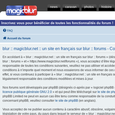
news
caravan
photos
histoire
Inscrivez vous pour bénéficier de toutes les fonctionnalités du forum !
FAQ
Accueil du forum
blur :: magicblur.net :: un site en français sur blur :: forums - Co
En accédant à « blur :: magicblur.net :: un site en français sur blur :: forums » (dés
blur :: forums » et « https://www.magicblur.net/forums »), vous acceptez d’être 
responsable de toutes les conditions suivantes, veuillez ne pas utiliser et accéder 
conditions à n’importe quel moment et nous essaierons de vous informer de ces 
effet, si vous continuez à participer à « blur :: magicblur.net :: un site en françai
légalement responsable des conditions modifiées et mises à jour.
Nos forums sont développés par phpBB (désignés ci-après par « logiciel phpBB » 
licence publique générale GNU 2.0
» et qui peut être téléchargé sur
le site de p
phpBB Limited ne peut en aucun cas être tenu comme responsable de la conduite
concernant phpBB, veuillez consulter
le site de phpBB
(en anglais).
Vous acceptez de ne publier aucun contenu à caractère abusif, obscène, vulgaire,
législation de votre pays, du pays dans lequel le serveur de « blur :: magicblur.net