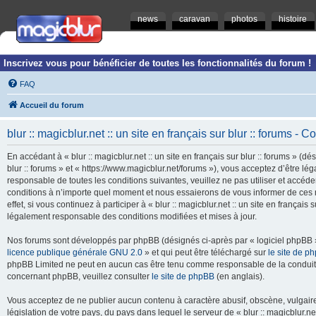
news
caravan
photos
histoire
Inscrivez vous pour bénéficier de toutes les fonctionnalités du forum !
FAQ
Accueil du forum
blur :: magicblur.net :: un site en français sur blur :: forums - Co
En accédant à « blur :: magicblur.net :: un site en français sur blur :: forums » (dés
blur :: forums » et « https://www.magicblur.net/forums »), vous acceptez d’être 
responsable de toutes les conditions suivantes, veuillez ne pas utiliser et accéder 
conditions à n’importe quel moment et nous essaierons de vous informer de ces 
effet, si vous continuez à participer à « blur :: magicblur.net :: un site en françai
légalement responsable des conditions modifiées et mises à jour.
Nos forums sont développés par phpBB (désignés ci-après par « logiciel phpBB » 
licence publique générale GNU 2.0
» et qui peut être téléchargé sur
le site de p
phpBB Limited ne peut en aucun cas être tenu comme responsable de la conduite
concernant phpBB, veuillez consulter
le site de phpBB
(en anglais).
Vous acceptez de ne publier aucun contenu à caractère abusif, obscène, vulgaire,
législation de votre pays, du pays dans lequel le serveur de « blur :: magicblur.net