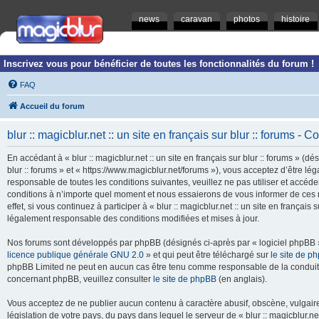
news
caravan
photos
histoire
Inscrivez vous pour bénéficier de toutes les fonctionnalités du forum !
FAQ
Accueil du forum
blur :: magicblur.net :: un site en français sur blur :: forums - Co
En accédant à « blur :: magicblur.net :: un site en français sur blur :: forums » (dés
blur :: forums » et « https://www.magicblur.net/forums »), vous acceptez d’être 
responsable de toutes les conditions suivantes, veuillez ne pas utiliser et accéder 
conditions à n’importe quel moment et nous essaierons de vous informer de ces 
effet, si vous continuez à participer à « blur :: magicblur.net :: un site en françai
légalement responsable des conditions modifiées et mises à jour.
Nos forums sont développés par phpBB (désignés ci-après par « logiciel phpBB » 
licence publique générale GNU 2.0
» et qui peut être téléchargé sur
le site de p
phpBB Limited ne peut en aucun cas être tenu comme responsable de la conduite
concernant phpBB, veuillez consulter
le site de phpBB
(en anglais).
Vous acceptez de ne publier aucun contenu à caractère abusif, obscène, vulgaire,
législation de votre pays, du pays dans lequel le serveur de « blur :: magicblur.net