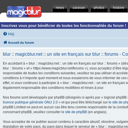
news
caravan
photos
histoire
Inscrivez vous pour bénéficier de toutes les fonctionnalités du forum !
FAQ
Accueil du forum
blur :: magicblur.net :: un site en français sur blur :: forums - Co
En accédant à « blur :: magicblur.net :: un site en français sur blur :: forums » (dés
blur :: forums » et « https://www.magicblur.net/forums »), vous acceptez d’être 
responsable de toutes les conditions suivantes, veuillez ne pas utiliser et accéder 
conditions à n’importe quel moment et nous essaierons de vous informer de ces 
effet, si vous continuez à participer à « blur :: magicblur.net :: un site en françai
légalement responsable des conditions modifiées et mises à jour.
Nos forums sont développés par phpBB (désignés ci-après par « logiciel phpBB » 
licence publique générale GNU 2.0
» et qui peut être téléchargé sur
le site de p
phpBB Limited ne peut en aucun cas être tenu comme responsable de la conduite
concernant phpBB, veuillez consulter
le site de phpBB
(en anglais).
Vous acceptez de ne publier aucun contenu à caractère abusif, obscène, vulgaire,
législation de votre pays, du pays dans lequel le serveur de « blur :: magicblur.net