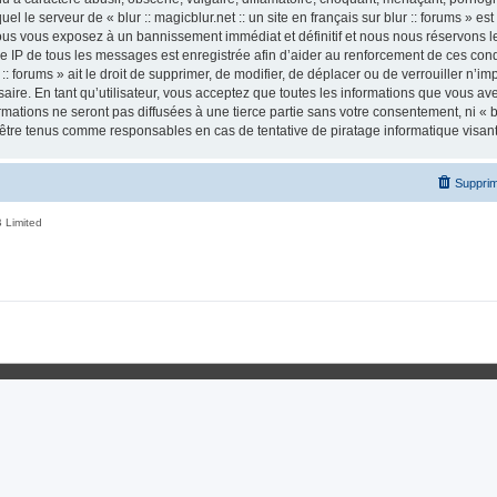
el le serveur de « blur :: magicblur.net :: un site en français sur blur :: forums » es
us vous exposez à un bannissement immédiat et définitif et nous nous réservons le d
esse IP de tous les messages est enregistrée afin d’aider au renforcement de ces condi
r :: forums » ait le droit de supprimer, de modifier, de déplacer ou de verrouiller n’
ire. En tant qu’utilisateur, vous acceptez que toutes les informations que vous a
tions ne seront pas diffusées à une tierce partie sans votre consentement, ni « blur
nt être tenus comme responsables en cas de tentative de piratage informatique visa
Supprim
 Limited