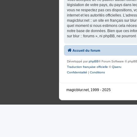
législation de votre pays, du pays dans lequ
vous ne respectez pas ces dispositions, vo
internet et les autorités officielles. L’adr
magicblur.net :: un site en français sur blu
quel moment si nous estimons cela nécessa
notre base de données. Bien que ces informa
sur blur :: forums », ni phpBB, ne pourro
Accueil du forum
Développé par
phpBB
® Forum Software © phpBB
Traduction française officielle
©
Qiaeru
Confidentialité
|
Conditions
magicblur.net, 1999 - 2025