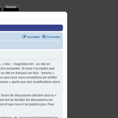
forums
Inscription
Connexion
 « blur :: magicblur.net :: un site en
tions suivantes. Si vous n’acceptez pas
un site en français sur blur :: forums ».
en que nous vous conseillons de vérifier
: forums » après que des modifications aient
e forum de discussions déclaré sous la «
ul but de faciliter les discussions sur
ons et que nous n’acceptons pas. Pour
phique, etc. qui pourrait transgresser la