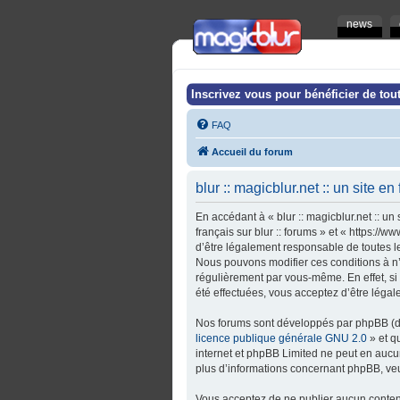
news
Inscrivez vous pour bénéficier de tout
FAQ
Accueil du forum
blur :: magicblur.net :: un site en
En accédant à « blur :: magicblur.net :: un s
français sur blur :: forums » et « https:/
d’être légalement responsable de toutes les 
Nous pouvons modifier ces conditions à n’
régulièrement par vous-même. En effet, si v
été effectuées, vous acceptez d’être léga
Nos forums sont développés par phpBB (dés
licence publique générale GNU 2.0
» et q
internet et phpBB Limited ne peut en auc
plus d’informations concernant phpBB, veu
Vous acceptez de ne publier aucun contenu