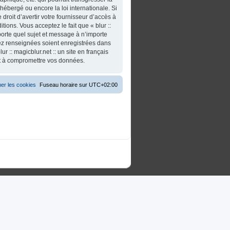
t hébergé ou encore la loi internationale. Si
roit d’avertir votre fournisseur d’accès à
tions. Vous acceptez le fait que « blur ::
importe quel sujet et message à n’importe
vez renseignées soient enregistrées dans
 :: magicblur.net :: un site en français
nt à compromettre vos données.
er les cookies
Fuseau horaire sur
UTC+02:00