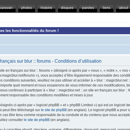
caravan
photos
histoire
disques
paroles
liens
about
es les fonctionnalités du forum !
 français sur blur :: forums - Conditions d’utilisation
ite en français sur blur :: forums » (désigné ci-après par « nous », « notre », « nos »,
/www.magicblur.net/forums »), vous acceptez d’être légalement responsable des condi
conditions suivantes, veuillez ne pas utiliser et accéder à « blur :: magicblur.net :: 
importe quel moment et nous essaierons de vous informer de ces modifications, bi
ous continuez à participer à « blur :: magicblur.net :: un site en français sur blur :
lement responsable des conditions modifiées et mises à jour.
ignés ci-après par « logiciel phpBB » et « phpBB Limited ») qui est un logiciel d
ui peut être téléchargé sur
le site de phpBB
(en anglais). Le logiciel phpBB a pour se
un cas être tenu comme responsable de la conduite et du contenu que nous accept
illez consulter
le site de phpBB
(en anglais).
 à caractère abusif, obscène, vulgaire, diffamatoire, choquant, menaçant, pornogra