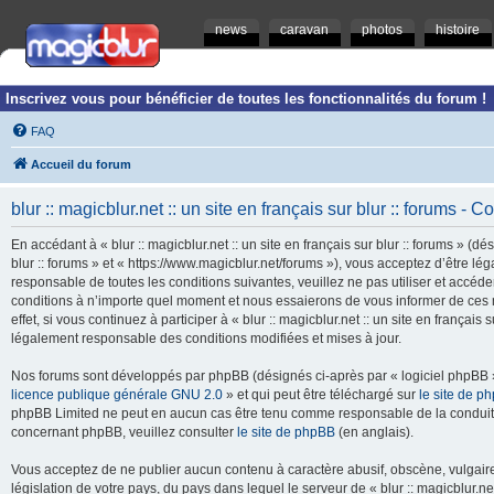
news
caravan
photos
histoire
Inscrivez vous pour bénéficier de toutes les fonctionnalités du forum !
FAQ
Accueil du forum
blur :: magicblur.net :: un site en français sur blur :: forums - Co
En accédant à « blur :: magicblur.net :: un site en français sur blur :: forums » (dés
blur :: forums » et « https://www.magicblur.net/forums »), vous acceptez d’être 
responsable de toutes les conditions suivantes, veuillez ne pas utiliser et accéder 
conditions à n’importe quel moment et nous essaierons de vous informer de ces 
effet, si vous continuez à participer à « blur :: magicblur.net :: un site en françai
légalement responsable des conditions modifiées et mises à jour.
Nos forums sont développés par phpBB (désignés ci-après par « logiciel phpBB » 
licence publique générale GNU 2.0
» et qui peut être téléchargé sur
le site de p
phpBB Limited ne peut en aucun cas être tenu comme responsable de la conduite
concernant phpBB, veuillez consulter
le site de phpBB
(en anglais).
Vous acceptez de ne publier aucun contenu à caractère abusif, obscène, vulgaire,
législation de votre pays, du pays dans lequel le serveur de « blur :: magicblur.net