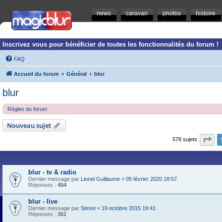
news
caravan
photos
histoire
Inscrivez vous pour bénéficier de toutes les fonctionnalités du forum !
FAQ
Accueil du forum
Général
blur
blur
Règles du forum
Nouveau sujet
Pa
578 sujets
blur - tv & radio
Dernier message par
Lionel Guillaume
«
05 février 2020 18:57
Réponses :
454
blur - live
Dernier message par
Simon
«
19 octobre 2015 19:41
Réponses :
351