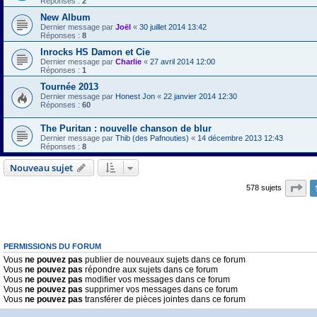
Réponses :
2
New Album
Dernier message par
Joël
«
30 juillet 2014 13:42
Réponses :
8
Inrocks HS Damon et Cie
Dernier message par
Charlie
«
27 avril 2014 12:00
Réponses :
1
Tournée 2013
Dernier message par
Honest Jon
«
22 janvier 2014 12:30
Réponses :
60
The Puritan : nouvelle chanson de blur
Dernier message par
Thib (des Pafnouties)
«
14 décembre 2013 12:43
Réponses :
8
Nouveau sujet
Pa
578 sujets
PERMISSIONS DU FORUM
Vous
ne pouvez pas
publier de nouveaux sujets dans ce forum
Vous
ne pouvez pas
répondre aux sujets dans ce forum
Vous
ne pouvez pas
modifier vos messages dans ce forum
Vous
ne pouvez pas
supprimer vos messages dans ce forum
Vous
ne pouvez pas
transférer de pièces jointes dans ce forum