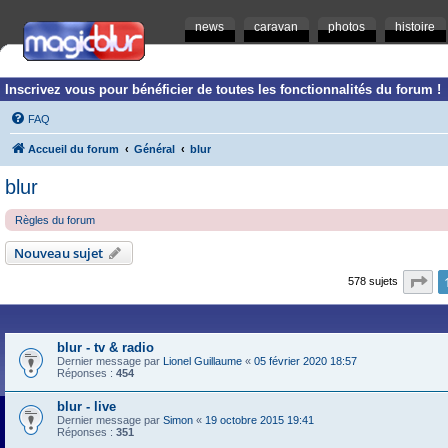
news
caravan
photos
histoire
Inscrivez vous pour bénéficier de toutes les fonctionnalités du forum !
FAQ
Accueil du forum
Général
blur
blur
Règles du forum
Nouveau sujet
Pa
578 sujets
blur - tv & radio
Dernier message par
Lionel Guillaume
«
05 février 2020 18:57
Réponses :
454
blur - live
Dernier message par
Simon
«
19 octobre 2015 19:41
Réponses :
351