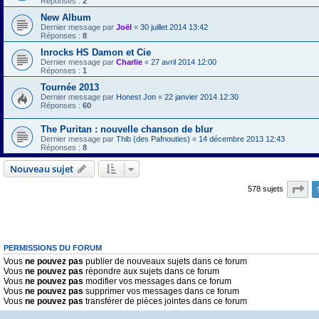
Réponses :
2
New Album
Dernier message par
Joël
«
30 juillet 2014 13:42
Réponses :
8
Inrocks HS Damon et Cie
Dernier message par
Charlie
«
27 avril 2014 12:00
Réponses :
1
Tournée 2013
Dernier message par
Honest Jon
«
22 janvier 2014 12:30
Réponses :
60
The Puritan : nouvelle chanson de blur
Dernier message par
Thib (des Pafnouties)
«
14 décembre 2013 12:43
Réponses :
8
Nouveau sujet
Pa
578 sujets
PERMISSIONS DU FORUM
Vous
ne pouvez pas
publier de nouveaux sujets dans ce forum
Vous
ne pouvez pas
répondre aux sujets dans ce forum
Vous
ne pouvez pas
modifier vos messages dans ce forum
Vous
ne pouvez pas
supprimer vos messages dans ce forum
Vous
ne pouvez pas
transférer de pièces jointes dans ce forum