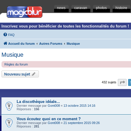
news
caravan
photos
histoire
Inscrivez vous pour bénéficier de toutes les fonctionnalités du forum !
FAQ
Accueil du forum
Autres Forums
Musique
Musique
Règles du forum
Nouveau sujet
Pa
432 sujets
La discothèque idéale...
Dernier message par
Gont008
«
13 octobre 2015 14:16
Réponses :
156
Vous écoutez quoi en ce moment ?
Dernier message par
Gont008
«
21 septembre 2015 09:26
Réponses :
281