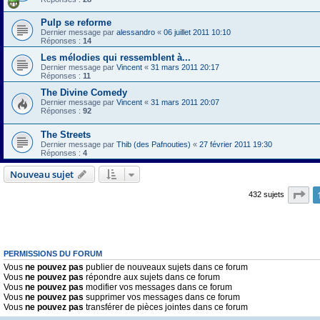
Pulp se reforme
Dernier message par
alessandro
«
06 juillet 2011 10:10
Réponses :
14
Les mélodies qui ressemblent à...
Dernier message par
Vincent
«
31 mars 2011 20:17
Réponses :
11
The Divine Comedy
Dernier message par
Vincent
«
31 mars 2011 20:07
Réponses :
92
The Streets
Dernier message par
Thib (des Pafnouties)
«
27 février 2011 19:30
Réponses :
4
Nouveau sujet
Pa
432 sujets
PERMISSIONS DU FORUM
Vous
ne pouvez pas
publier de nouveaux sujets dans ce forum
Vous
ne pouvez pas
répondre aux sujets dans ce forum
Vous
ne pouvez pas
modifier vos messages dans ce forum
Vous
ne pouvez pas
supprimer vos messages dans ce forum
Vous
ne pouvez pas
transférer de pièces jointes dans ce forum