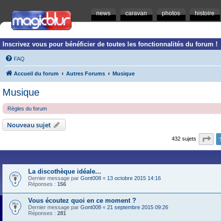
news
caravan
photos
histoire
Inscrivez vous pour bénéficier de toutes les fonctionnalités du forum !
FAQ
Accueil du forum
Autres Forums
Musique
Musique
Règles du forum
Nouveau sujet
Pa
432 sujets
La discothèque idéale...
Dernier message par
Gont008
«
13 octobre 2015 14:16
Réponses :
156
Vous écoutez quoi en ce moment ?
Dernier message par
Gont008
«
21 septembre 2015 09:26
Réponses :
281