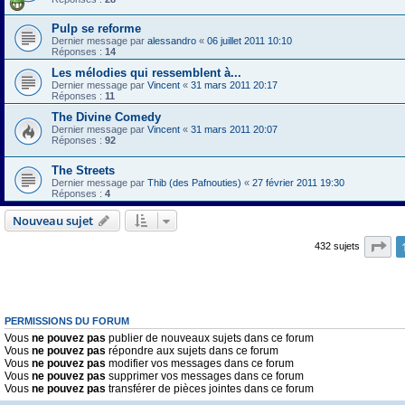
Pulp se reforme
Dernier message par
alessandro
«
06 juillet 2011 10:10
Réponses :
14
Les mélodies qui ressemblent à...
Dernier message par
Vincent
«
31 mars 2011 20:17
Réponses :
11
The Divine Comedy
Dernier message par
Vincent
«
31 mars 2011 20:07
Réponses :
92
The Streets
Dernier message par
Thib (des Pafnouties)
«
27 février 2011 19:30
Réponses :
4
Nouveau sujet
Pa
432 sujets
PERMISSIONS DU FORUM
Vous
ne pouvez pas
publier de nouveaux sujets dans ce forum
Vous
ne pouvez pas
répondre aux sujets dans ce forum
Vous
ne pouvez pas
modifier vos messages dans ce forum
Vous
ne pouvez pas
supprimer vos messages dans ce forum
Vous
ne pouvez pas
transférer de pièces jointes dans ce forum