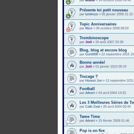
par
bruno
»
14 octobre 2008 14:40
Présente toi petit nouveau
par
luminous
»
05 janvier 2006 21:15
Topic Anniversaires
par
Nico
»
06 octobre 2008 08:03
Trombinoscope
par
Joël
»
26 août 2007 20:38
Blog, blog et encore blog
par
Gont008
»
22 septembre 2015 15
Bonne année!
par
Joël
»
01 janvier 2010 05:24
Trucage ?
par
Honest Jon
»
12 septembre 2011
Football
par
Advert
»
04 avril 2004 14:33
Les 3 Meilleures Séries de To
par
Colin Zeal
»
25 avril 2004 00:44
Tame Time
par
Advert
»
15 février 2009 01:46
Pop is on fire