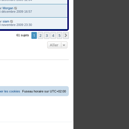
ar
Morgan
6 décembre 2009 16:57
ar
siam
8 novembre 2009 23:30
1
2
3
4
5
Suivant
61 sujets
Aller
er les cookies
Fuseau horaire sur
UTC+02:00