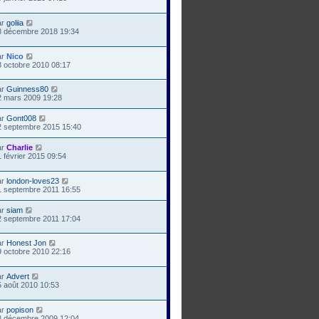
ar
goliia
8 décembre 2018 19:34
ar
Nico
3 octobre 2010 08:17
ar
Guinness80
2 mars 2009 19:28
ar
Gont008
2 septembre 2015 15:40
ar
Charlie
 février 2015 09:54
ar
london-loves23
1 septembre 2011 16:55
ar
siam
2 septembre 2011 17:04
ar
Honest Jon
9 octobre 2010 22:16
ar
Advert
5 août 2010 10:53
ar
popison
8 décembre 2009 12:04