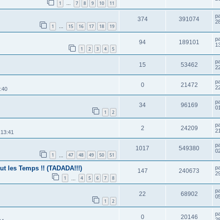
1
7
8
9
10
11
…
p
374
391074
2
1
15
16
17
18
19
…
p
94
189101
1
1
2
3
4
5
p
15
53462
2
p
0
21472
2
:40
p
34
96169
01
1
2
p
2
24209
2
 13:41
p
1017
549380
0
1
47
48
49
50
51
…
ut les Temps !! (TADADA!!!)
p
147
240673
2
1
4
5
6
7
8
…
p
22
68902
0
1
2
p
0
20146
2