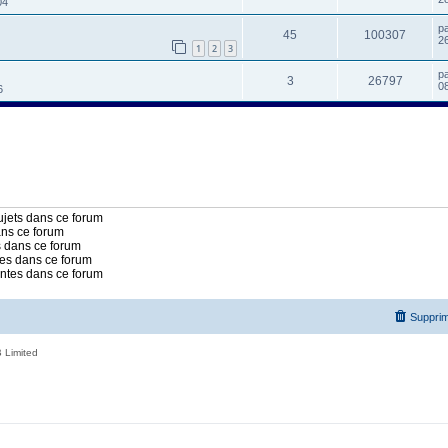
04
p
45
100307
2
1
2
3
p
3
26797
0
6
jets dans ce forum
ans ce forum
 dans ce forum
es dans ce forum
intes dans ce forum
Supprim
 Limited