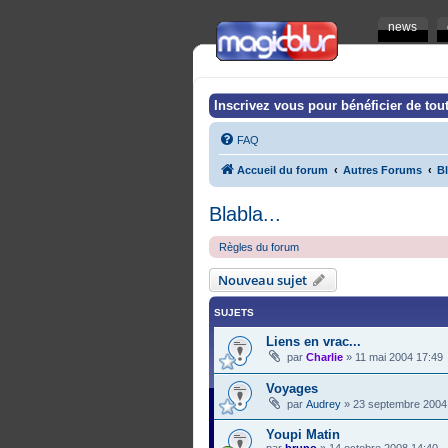
news
Inscrivez vous pour bénéficier de tout
FAQ
Accueil du forum
Autres Forums
Bl
Blabla...
Règles du forum
Nouveau sujet
SUJETS
Liens en vrac...
par
Charlie
»
11 mai 2004 17:49
Voyages
par
Audrey
»
23 septembre 2004
Youpi Matin