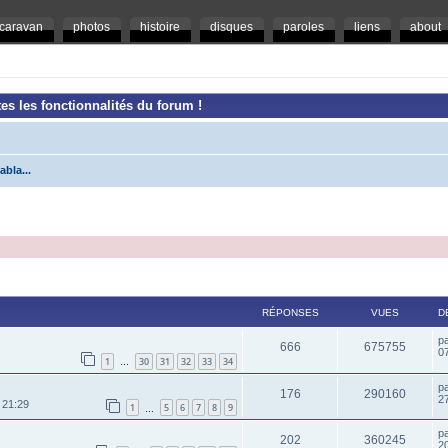
caravan
photos
histoire
disques
paroles
liens
about
es les fonctionnalités du forum !
abla...
RÉPONSES
VUES
D
p
666
675755
07
1
30
31
32
33
34
…
p
176
290160
2
 21:29
1
5
6
7
8
9
…
p
202
360245
20