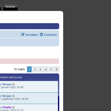
forums
Inscription
Connexion
1
2
3
4
5
Suivant
61 sujets
ERNIER MESSAGE
ar
Morgan
 janvier 2022 16:40
ar
Morgan
7 septembre 2021 18:34
ar
Charlie
 janvier 2020 07:16