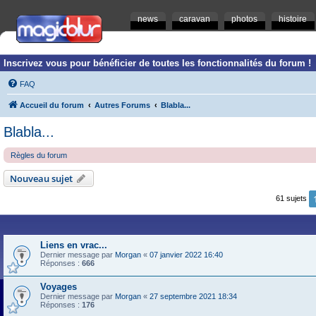
news
caravan
photos
histoire
Inscrivez vous pour bénéficier de toutes les fonctionnalités du forum !
FAQ
Accueil du forum
Autres Forums
Blabla...
Blabla...
Règles du forum
Nouveau sujet
61 sujets
Liens en vrac...
Dernier message par
Morgan
«
07 janvier 2022 16:40
Réponses :
666
Voyages
Dernier message par
Morgan
«
27 septembre 2021 18:34
Réponses :
176