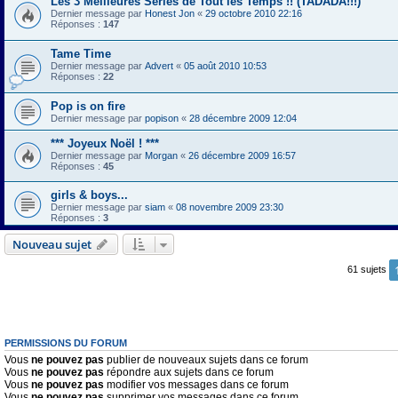
Les 3 Meilleures Séries de Tout les Temps !! (TADADA!!!)
Dernier message par
Honest Jon
«
29 octobre 2010 22:16
Réponses :
147
Tame Time
Dernier message par
Advert
«
05 août 2010 10:53
Réponses :
22
Pop is on fire
Dernier message par
popison
«
28 décembre 2009 12:04
*** Joyeux Noël ! ***
Dernier message par
Morgan
«
26 décembre 2009 16:57
Réponses :
45
girls & boys...
Dernier message par
siam
«
08 novembre 2009 23:30
Réponses :
3
Nouveau sujet
61 sujets
PERMISSIONS DU FORUM
Vous
ne pouvez pas
publier de nouveaux sujets dans ce forum
Vous
ne pouvez pas
répondre aux sujets dans ce forum
Vous
ne pouvez pas
modifier vos messages dans ce forum
Vous
ne pouvez pas
supprimer vos messages dans ce forum