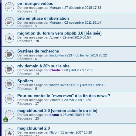
un rubrique vidéos
Dernier message par
Morgan
«
27 décembre 2018 17:33
Réponses :
1
Site en phase d'hibernation
Dernier message par
Morgan
«
02 novembre 2011 16:14
Réponses :
5
migration du forum vers phpbb 3.0 [réalisée]
Dernier message par
Advert
«
29 avril 2010 00:54
Réponses :
70
Système de recherche
Dernier message par
london-loves23
«
05 février 2010 23:22
Réponses :
6
rdv demain à 20h sur le site
Dernier message par
Charlie
«
08 juillet 2009 12:35
Réponses :
14
Spoilers
Dernier message par
london-loves23
«
03 juillet 2009 09:06
Réponses :
5
Pour ou contre le "mwa mwa" à la fin des news ?
Dernier message par
Vincent
«
20 mai 2009 19:36
Réponses :
17
magicblur.net 3.0 [version actuelle du site]
Dernier message par
bruno
«
25 avril 2009 11:35
Réponses :
23
magicblur.net 2.0
Dernier message par
Nico
«
31 janvier 2007 18:20