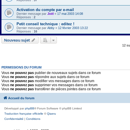
Réponses :
37
Activation du compte par e-mail
Dernier message par
Joël
«
17 mai 2003 14:08
Réponses :
2
Petit conseil technique : editez !
Dernier message par
Abby
«
12 février 2003 13:22
Réponses :
16
Nouveau sujet
12 su
PERMISSIONS DU FORUM
Vous
ne pouvez pas
publier de nouveaux sujets dans ce forum
Vous
ne pouvez pas
répondre aux sujets dans ce forum
Vous
ne pouvez pas
modifier vos messages dans ce forum
Vous
ne pouvez pas
supprimer vos messages dans ce forum
Vous
ne pouvez pas
transférer de pièces jointes dans ce forum
Accueil du forum
Développé par
phpBB
® Forum Software © phpBB Limited
Traduction française officielle
©
Qiaeru
Confidentialité
|
Conditions