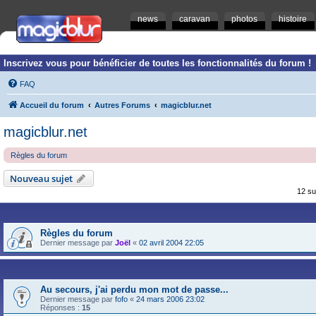
news
caravan
photos
histoire
Inscrivez vous pour bénéficier de toutes les fonctionnalités du forum !
FAQ
Accueil du forum
Autres Forums
magicblur.net
magicblur.net
Règles du forum
Nouveau sujet
12 su
Règles du forum
Dernier message par
Joël
«
02 avril 2004 22:05
Au secours, j'ai perdu mon mot de passe...
Dernier message par
fofo
«
24 mars 2006 23:02
Réponses :
15