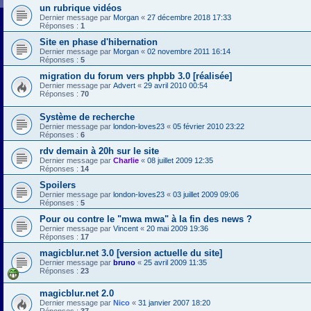
un rubrique vidéos
Dernier message par
Morgan
«
27 décembre 2018 17:33
Réponses :
1
Site en phase d'hibernation
Dernier message par
Morgan
«
02 novembre 2011 16:14
Réponses :
5
migration du forum vers phpbb 3.0 [réalisée]
Dernier message par
Advert
«
29 avril 2010 00:54
Réponses :
70
Système de recherche
Dernier message par
london-loves23
«
05 février 2010 23:22
Réponses :
6
rdv demain à 20h sur le site
Dernier message par
Charlie
«
08 juillet 2009 12:35
Réponses :
14
Spoilers
Dernier message par
london-loves23
«
03 juillet 2009 09:06
Réponses :
5
Pour ou contre le "mwa mwa" à la fin des news ?
Dernier message par
Vincent
«
20 mai 2009 19:36
Réponses :
17
magicblur.net 3.0 [version actuelle du site]
Dernier message par
bruno
«
25 avril 2009 11:35
Réponses :
23
magicblur.net 2.0
Dernier message par
Nico
«
31 janvier 2007 18:20