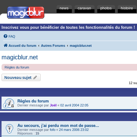
news
caravan
photos
histoire
Inscrivez vous pour bénéficier de toutes les fonctionnalités du forum !
FAQ
Accueil du forum
Autres Forums
magicblur.net
magicblur.net
Règles du forum
Nouveau sujet
12 su
Règles du forum
Dernier message par
Joël
«
02 avril 2004 22:05
Au secours, j'ai perdu mon mot de passe...
Dernier message par
fofo
«
24 mars 2006 23:02
Réponses :
15