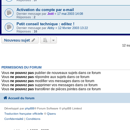
Réponses :
37
Activation du compte par e-mail
Dernier message par
Joël
«
17 mai 2003 14:08
Réponses :
2
Petit conseil technique : editez !
Dernier message par
Abby
«
12 février 2003 13:22
Réponses :
16
Nouveau sujet
12 su
PERMISSIONS DU FORUM
Vous
ne pouvez pas
publier de nouveaux sujets dans ce forum
Vous
ne pouvez pas
répondre aux sujets dans ce forum
Vous
ne pouvez pas
modifier vos messages dans ce forum
Vous
ne pouvez pas
supprimer vos messages dans ce forum
Vous
ne pouvez pas
transférer de pièces jointes dans ce forum
Accueil du forum
Développé par
phpBB
® Forum Software © phpBB Limited
Traduction française officielle
©
Qiaeru
Confidentialité
|
Conditions