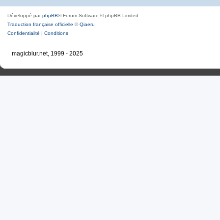
Développé par
phpBB
® Forum Software © phpBB Limited
Traduction française officielle
©
Qiaeru
Confidentialité
|
Conditions
magicblur.net, 1999 - 2025