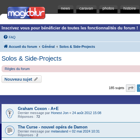
news
caravan
photos
histoire
Inscrivez vous pour bénéficier de toutes les fonctionnalités du forum !
FAQ
Accueil du forum
Général
Solos & Side-Projects
Solos & Side-Projects
Règles du forum
Nouveau sujet
Pa
185 sujets
Graham Coxon - A+E
Dernier message par
Honest Jon
«
24 août 2012 15:08
Réponses :
72
The Curse - nouvel opéra de Damon
Dernier message par
melaeuland
«
02 mai 2024 10:31
Réponses :
2