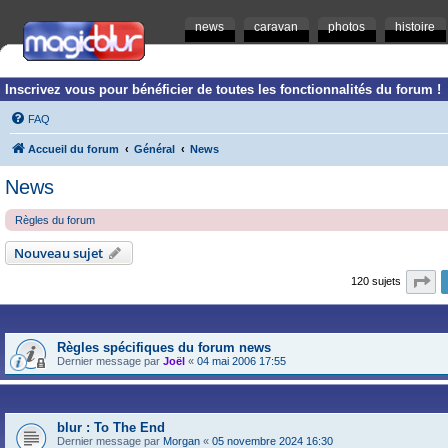
news
caravan
photos
histoire
Inscrivez vous pour bénéficier de toutes les fonctionnalités du forum !
FAQ
Accueil du forum
Général
News
News
Règles du forum
Nouveau sujet
Pa
120 sujets
Règles spécifiques du forum news
Dernier message par
Joël
«
04 mai 2006 17:55
blur : To The End
Dernier message par
Morgan
«
05 novembre 2024 16:30