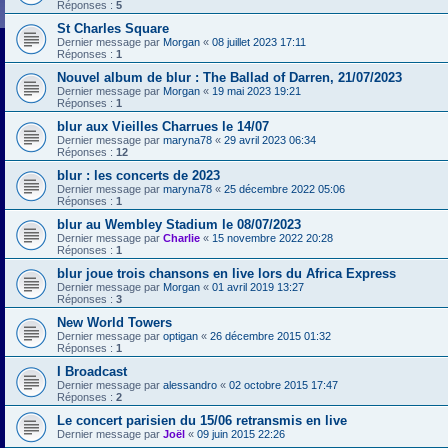
Réponses :
5
St Charles Square
Dernier message par
Morgan
«
08 juillet 2023 17:11
Réponses :
1
Nouvel album de blur : The Ballad of Darren, 21/07/2023
Dernier message par
Morgan
«
19 mai 2023 19:21
Réponses :
1
blur aux Vieilles Charrues le 14/07
Dernier message par
maryna78
«
29 avril 2023 06:34
Réponses :
12
blur : les concerts de 2023
Dernier message par
maryna78
«
25 décembre 2022 05:06
Réponses :
1
blur au Wembley Stadium le 08/07/2023
Dernier message par
Charlie
«
15 novembre 2022 20:28
Réponses :
1
blur joue trois chansons en live lors du Africa Express
Dernier message par
Morgan
«
01 avril 2019 13:27
Réponses :
3
New World Towers
Dernier message par
optigan
«
26 décembre 2015 01:32
Réponses :
1
I Broadcast
Dernier message par
alessandro
«
02 octobre 2015 17:47
Réponses :
2
Le concert parisien du 15/06 retransmis en live
Dernier message par
Joël
«
09 juin 2015 22:26