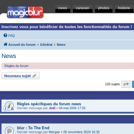
news
caravan
photos
histoire
Inscrivez vous pour bénéficier de toutes les fonctionnalités du forum !
FAQ
Accueil du forum
Général
News
News
Règles du forum
Nouveau sujet
Pa
120 sujets
Règles spécifiques du forum news
Dernier message par
Joël
«
04 mai 2006 17:55
blur : To The End
Dernier message par
Morgan
«
05 novembre 2024 16:30