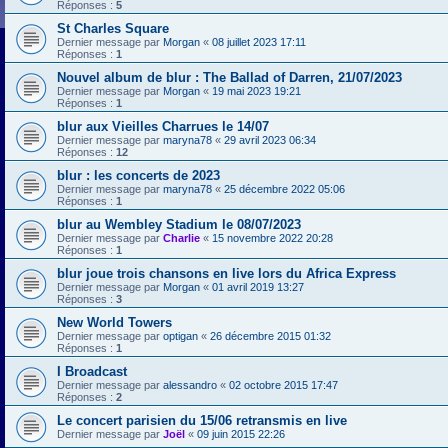
Réponses :
5
St Charles Square
Dernier message par
Morgan
«
08 juillet 2023 17:11
Réponses :
1
Nouvel album de blur : The Ballad of Darren, 21/07/2023
Dernier message par
Morgan
«
19 mai 2023 19:21
Réponses :
1
blur aux Vieilles Charrues le 14/07
Dernier message par
maryna78
«
29 avril 2023 06:34
Réponses :
12
blur : les concerts de 2023
Dernier message par
maryna78
«
25 décembre 2022 05:06
Réponses :
1
blur au Wembley Stadium le 08/07/2023
Dernier message par
Charlie
«
15 novembre 2022 20:28
Réponses :
1
blur joue trois chansons en live lors du Africa Express
Dernier message par
Morgan
«
01 avril 2019 13:27
Réponses :
3
New World Towers
Dernier message par
optigan
«
26 décembre 2015 01:32
Réponses :
1
I Broadcast
Dernier message par
alessandro
«
02 octobre 2015 17:47
Réponses :
2
Le concert parisien du 15/06 retransmis en live
Dernier message par
Joël
«
09 juin 2015 22:26