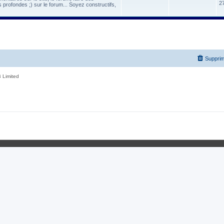
2
 profondes ;) sur le forum... Soyez constructifs,
Supprim
 Limited