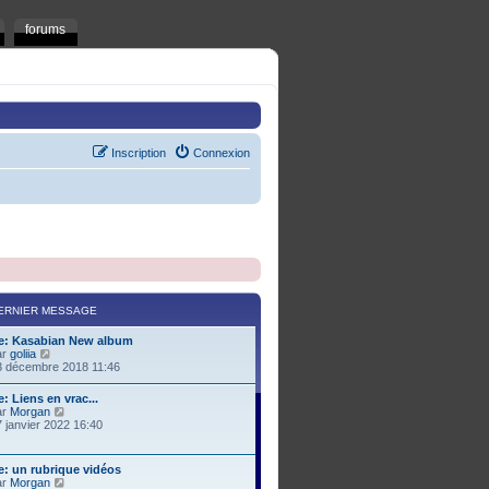
forums
Inscription
Connexion
ERNIER MESSAGE
e: Kasabian New album
C
ar
goliia
o
3 décembre 2018 11:46
n
s
: Liens en vrac...
u
C
ar
Morgan
l
o
 janvier 2022 16:40
t
n
e
s
r
u
e: un rubrique vidéos
l
l
C
ar
Morgan
e