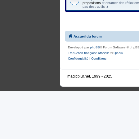
propositions
et entamer des réflexions
pas destructifs :)
Accueil du forum
Développé par
phpBB
® Forum Software © phpBB
Traduction française officielle
©
Qiaeru
Confidentialité
|
Conditions
magicblur.net, 1999 - 2025