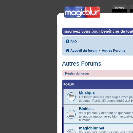
news
Inscrivez vous pour bénéficier de tout
FAQ
Accueil du forum
Autres Forums
Autres Forums
Règles du forum
FORUM
Musique
Un forum dont les messages n'ont pas
écoutez. Particulièrement dédié aux
i
Blabla...
Vous pouvez y dire tout ce que vous v
ait aucun rapport avec blur : actualité
humour...
magicblur.net
Vous pouvez poster ici tous vos comme