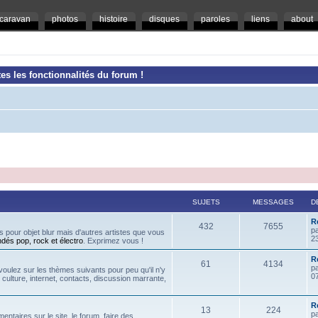
caravan
photos
histoire
disques
paroles
liens
about
es les fonctionnalités du forum !
SUJETS
MESSAGES
D
R
432
7655
p
 pour objet blur mais d'autres artistes que vous
2
ndés pop, rock et électro
. Exprimez vous !
Re
61
4134
p
oulez sur les thèmes suivants pour peu qu'il n'y
07
, culture, internet, contacts, discussion marrante,
R
13
224
p
ntaires sur le site, le forum, faire des