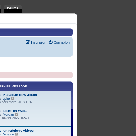
forums
Inscription
Connexion
ERNIER MESSAGE
e: Kasabian New album
C
ar
goliia
o
3 décembre 2018 11:46
n
s
: Liens en vrac...
u
C
ar
Morgan
l
o
 janvier 2022 16:40
t
n
e
s
r
u
e: un rubrique vidéos
l
l
C
ar
Morgan
e