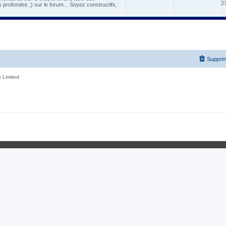
2
 profondes ;) sur le forum... Soyez constructifs,
Supprim
 Limited