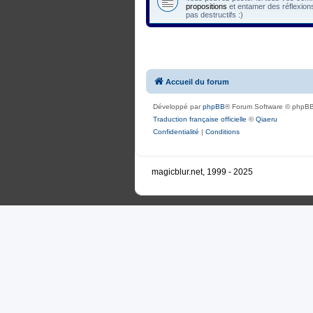
propositions
et entamer des réflexions
pas destructifs :)
Accueil du forum
Développé par
phpBB
® Forum Software © phpBB
Traduction française officielle
©
Qiaeru
Confidentialité
|
Conditions
magicblur.net, 1999 - 2025