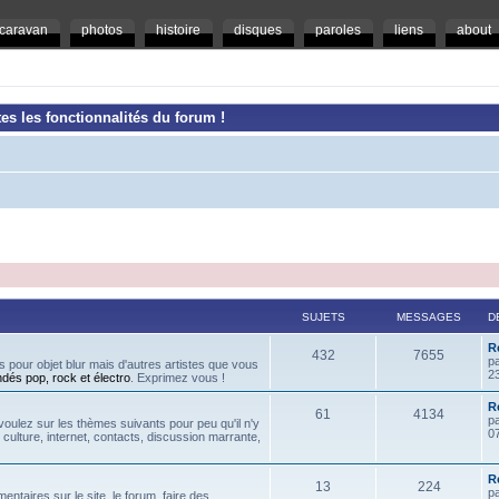
caravan
photos
histoire
disques
paroles
liens
about
es les fonctionnalités du forum !
SUJETS
MESSAGES
D
R
432
7655
p
 pour objet blur mais d'autres artistes que vous
2
ndés pop, rock et électro
. Exprimez vous !
Re
61
4134
p
oulez sur les thèmes suivants pour peu qu'il n'y
07
, culture, internet, contacts, discussion marrante,
R
13
224
p
ntaires sur le site, le forum, faire des