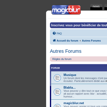
news
Inscrivez vous pour bénéficier de tout
FAQ
Accueil du forum
Autres Forums
Autres Forums
Règles du forum
FORUM
Musique
Un forum dont les messages n'ont pas
écoutez. Particulièrement dédié aux
i
Blabla...
Vous pouvez y dire tout ce que vous v
ait aucun rapport avec blur : actualité
humour...
magicblur.net
Vous pouvez poster ici tous vos comme