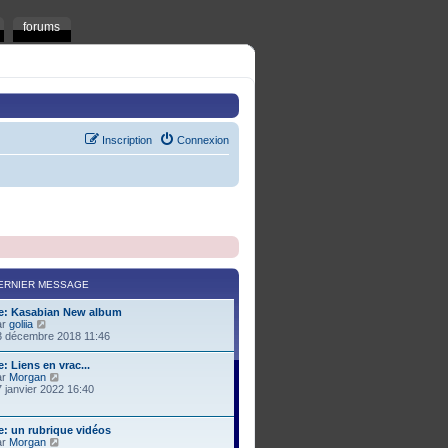
forums
Inscription
Connexion
ERNIER MESSAGE
e: Kasabian New album
C
ar
goliia
o
3 décembre 2018 11:46
n
s
: Liens en vrac...
u
C
ar
Morgan
l
o
 janvier 2022 16:40
t
n
e
s
r
u
e: un rubrique vidéos
l
l
C
ar
Morgan
e