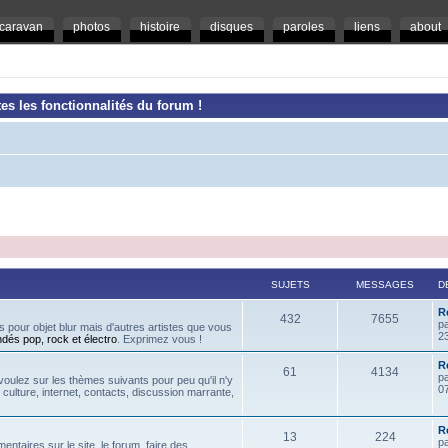
caravan
photos
histoire
disques
paroles
liens
about
es les fonctionnalités du forum !
SUJETS
MESSAGES
D
R
432
7655
p
 pour objet blur mais d'autres artistes que vous
2
ndés pop, rock et électro
. Exprimez vous !
Re
61
4134
p
oulez sur les thèmes suivants pour peu qu'il n'y
07
, culture, internet, contacts, discussion marrante,
R
13
224
p
ntaires sur le site, le forum, faire des