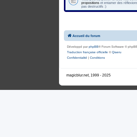
propositions
et entamer des réflexions
pas destructifs :)
Accueil du forum
Développé par
phpBB
® Forum Software © phpBB
Traduction française officielle
©
Qiaeru
Confidentialité
|
Conditions
magicblur.net, 1999 - 2025