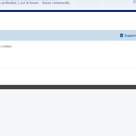
2
 profondes ;) sur le forum... Soyez constructifs,
Supprim
 Limited