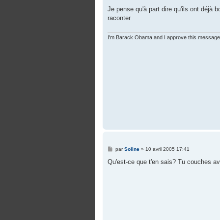
e
s
Je pense qu'à part dire qu'ils ont déjà
s
raconter
a
g
e
I'm Barack Obama and I approve this message
M
par
Soline
»
10 avril 2005 17:41
e
s
Qu'est-ce que t'en sais? Tu couches av
s
a
g
e