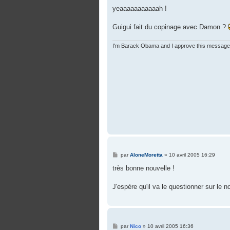
e
s
yeaaaaaaaaaaah !
s
a
g
Guigui fait du copinage avec Damon ?
e
I'm Barack Obama and I approve this message
M
par
AloneMoretta
»
10 avril 2005 16:29
e
s
très bonne nouvelle !
s
a
g
J'espère qu'il va le questionner sur le n
e
M
par
Nico
»
10 avril 2005 16:36