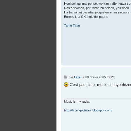
Honi soit qui mal pense, wo kann affen etwa so
Dos cervesos, por favor, zu heisen, yes doch
Ha ha, sir, et paradis, jacqueteure, au secours, 
Europe is a OK, hola del puerto
Tame Time
M
par
Lazer
»
09 février 2005 09:20
e
s
C'est pas juste, moi ki essaye dézesp
s
a
g
e
Music is my radar.
http://lazer-pictures.blogspot.com/