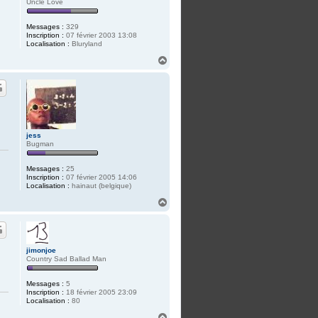
Uncle Love
Messages :
329
Inscription :
07 février 2003 13:08
Localisation :
Bluryland
H
a
u
t
jess
Bugman
Messages :
25
Inscription :
07 février 2005 14:06
Localisation :
hainaut (belgique)
H
a
u
t
jimonjoe
Country Sad Ballad Man
Messages :
5
Inscription :
18 février 2005 23:09
Localisation :
80
H