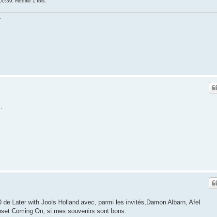
00:39, modifié 1 fois.
.
.
0 de Later with Jools Holland avec, parmi les invités,Damon Albarn, Afel
set Coming On, si mes souvenirs sont bons.