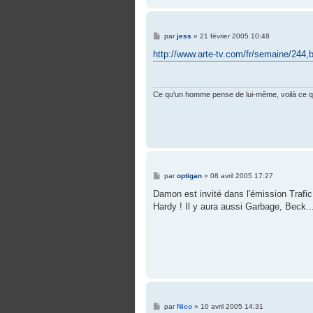
M
par
jess
»
21 février 2005 10:48
e
s
http://www.arte-tv.com/fr/semaine/244,b
s
a
g
e
Ce qu'un homme pense de lui-même, voilà ce qui
M
par
optigan
»
08 avril 2005 17:27
e
s
Damon est invité dans l'émission Trafic
s
Hardy ! Il y aura aussi Garbage, Beck..
a
g
e
M
par
Nico
»
10 avril 2005 14:31