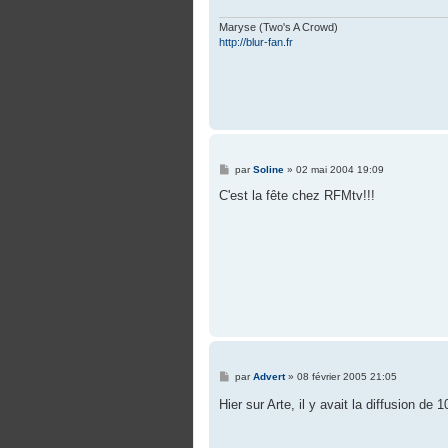
g
e
Maryse (Two's A Crowd)
http://blur-fan.fr
M
par
Soline
»
02 mai 2004 19:09
e
s
C'est la fête chez RFMtv!!!
s
a
g
e
M
par
Advert
»
08 février 2005 21:05
e
s
Hier sur Arte, il y avait la diffusion de
s
a
g
e