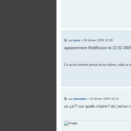
M
par
jess
»
09 février 2005 10:30
e
s
apparemment Rediffusion le 22.02.2005
s
a
g
e
Ce qu'un homme pense de lui-même, voilà ce qui
M
par
jimonjoe
»
19 février 2005 16:21
e
s
où ça?? sur quelle chaine? dsl j'arriv
s
a
g
e