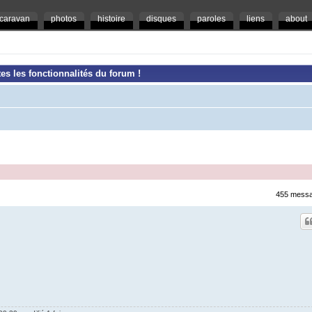
caravan
photos
histoire
disques
paroles
liens
about
es les fonctionnalités du forum !
455 mess