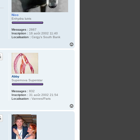
Nico
Enhydra lutris
Messages :
2667
Inscription :
16 août 2002 11:40
Localisation :
Cergy's South Bank
H
a
u
t
Abby
Supernova Superstar
Messages :
832
Inscription :
31 août 2002 21:54
Localisation :
Vannes/Paris
H
a
u
t