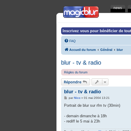
news
Inscrivez vous pour bénéficier de tout
FAQ
Accueil du forum
Général
blur
blur - tv & radio
Règles du forum
Répondre
blur - tv & radio
M
par
Nico
»
01 mai 2004 13:21
e
s
Portrait de blur sur rfm tv (30min)
s
a
g
- demain dimanche à 18h
e
- rediff le 5 mai à 23h