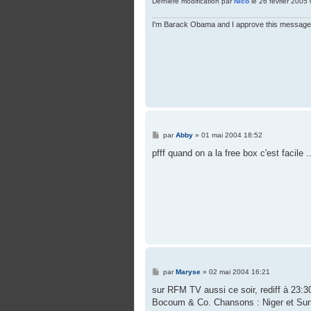
Dernière modification par
Nico
le 26 février 2005 
I'm Barack Obama and I approve this message
M
par
Abby
»
01 mai 2004 18:52
e
s
pfff quand on a la free box c'est facile ..
s
a
g
e
M
par
Maryse
»
02 mai 2004 16:21
e
s
sur RFM TV aussi ce soir, rediff à 23:3
s
Bocoum & Co. Chansons : Niger et Sun
a