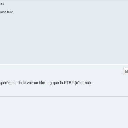
nst
mon taille
érément de le voir ce film... g que la RTBF (c'est nul).