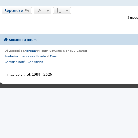
Répondre
3 mess
Accueil du forum
Développé par
phpBB
® Forum Software © phpBB Limited
Traduction française officielle
©
Qiaeru
Confidentialité
|
Conditions
magicblur.net, 1999 - 2025