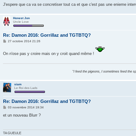
e
J'espere que ca va se concretiser tout ca et que c'est pas une enieme inte
Honest Jon
Uncle Love
Re: Damon 2016: Gorrillaz and TGTBTQ?
M
27 octobre 2014 21:26
e
s
s
On n'ose pas y croire mais on y croit quand même !
a
g
e
"I feed the pigeons, I sometimes feed the s
siam
Le Roi des Lads
Re: Damon 2016: Gorrillaz and TGTBTQ?
M
03 novembre 2014 19:34
e
s
et un nouveau Blurr ?
s
a
g
e
TA GUEULE