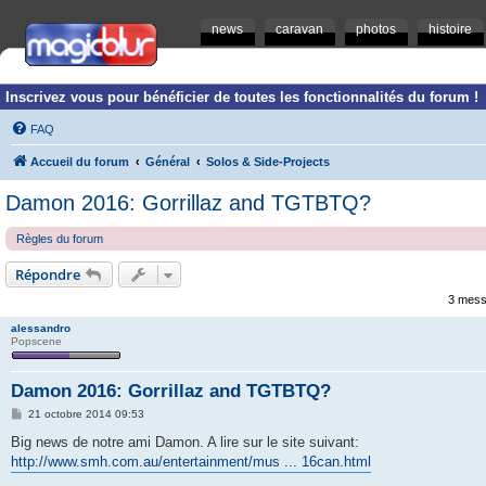
news
caravan
photos
histoire
Inscrivez vous pour bénéficier de toutes les fonctionnalités du forum !
FAQ
Accueil du forum
Général
Solos & Side-Projects
Damon 2016: Gorrillaz and TGTBTQ?
Règles du forum
Répondre
3 mess
alessandro
Popscene
Damon 2016: Gorrillaz and TGTBTQ?
M
21 octobre 2014 09:53
e
s
Big news de notre ami Damon. A lire sur le site suivant:
s
http://www.smh.com.au/entertainment/mus ... 16can.html
a
g