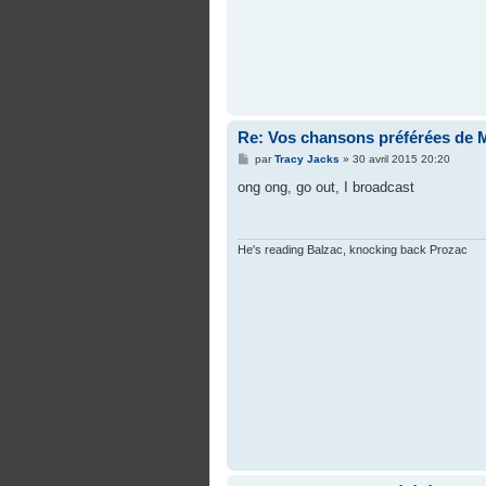
Re: Vos chansons préférées de 
M
par
Tracy Jacks
»
30 avril 2015 20:20
e
s
ong ong, go out, I broadcast
s
a
g
e
He's reading Balzac, knocking back Prozac