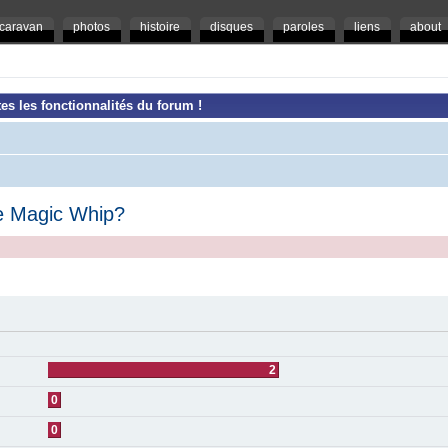
caravan
photos
histoire
disques
paroles
liens
about
es les fonctionnalités du forum !
e Magic Whip?
2
0
0