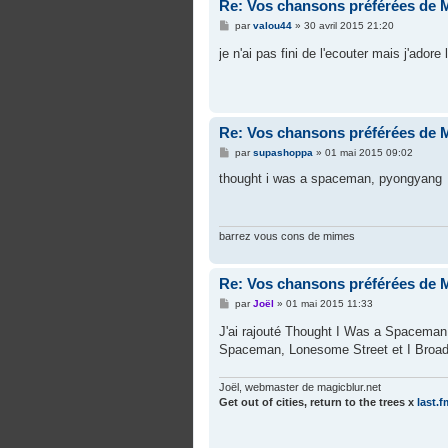
Re: Vos chansons préférées de 
M
par
valou44
»
30 avril 2015 21:20
e
s
je n'ai pas fini de l'ecouter mais j'ador
s
a
g
e
Re: Vos chansons préférées de 
M
par
supashoppa
»
01 mai 2015 09:02
e
s
thought i was a spaceman, pyongyang
s
a
g
e
barrez vous cons de mimes
Re: Vos chansons préférées de 
M
par
Joël
»
01 mai 2015 11:33
e
s
J'ai rajouté Thought I Was a Spaceman, 
s
Spaceman, Lonesome Street et I Broad
a
g
e
Joël, webmaster de magicblur.net
Get out of cities, return to the trees
x
last.f