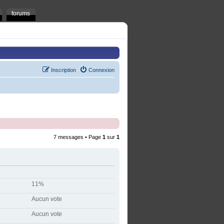
forums
Inscription
Connexion
7 messages • Page
1
sur
1
11%
Aucun vote
Aucun vote