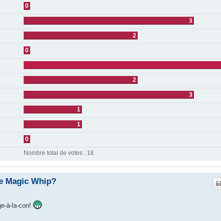
0
3
2
0
2
3
1
1
0
Nombre total de votes :
18
de Magic Whip?
e-à-la-con!