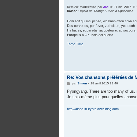
e
Dernière modification par
Joël
le 01 mai 2015 11:3
Raison :
rajout de Thought I Was a Spaceman
Honi soit qui mal pense, wo kann affen etwa so
Dos cervesos, por favor, zu heisen, yes doch
Ha ha, sir, et paradis, jacqueteure, au secours, 
Europe is a OK, hola del puerto
Tame Time
Re: Vos chansons préférées de 
M
par
Simon
»
28 avril 2015 23:40
e
s
Pyongyang, There are too many of us, mi
s
Je sais même plus pour quelles chanso
a
g
e
http://alone-in-kyoto.over-blog.com