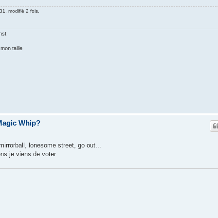
1, modifié 2 fois.
nst
mon taille
Magic Whip?
rrorball, lonesome street, go out...
ns je viens de voter