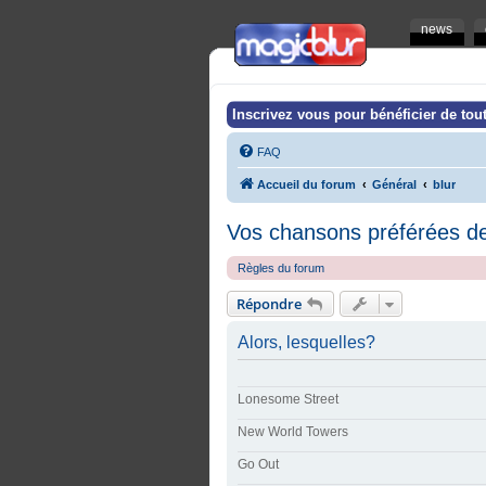
news
Inscrivez vous pour bénéficier de tout
FAQ
Accueil du forum
Général
blur
Vos chansons préférées d
Règles du forum
Répondre
Alors, lesquelles?
Lonesome Street
New World Towers
Go Out