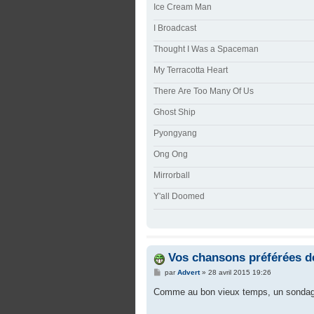
Ice Cream Man
I Broadcast
Thought I Was a Spaceman
My Terracotta Heart
There Are Too Many Of Us
Ghost Ship
Pyongyang
Ong Ong
Mirrorball
Y'all Doomed
Vos chansons préférées 
M
par
Advert
»
28 avril 2015 19:26
e
s
Comme au bon vieux temps, un sondag
s
a
g