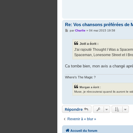
Re: Vos chansons préférées de 
M
par
Charlie
»
04 mai 2015 19:58
e
s
s
Joël a écrit :
a
g
J'ai rajouté Thought I Was a Spaceman
e
Spaceman, Lonesome Street et I Br
Ca tombe bien, mon avis a changé apr
Where's The Magic ?
Morgan a écrit :
Muse, je réecouterai quand ils auront le si
Répondre
Revenir à « blur »
Accueil du forum