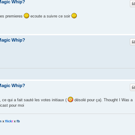
Magic Whip?
e les premieres
ecoute a suivre ce soir
Magic Whip?
Magic Whip?
ce qui a fait sauté les votes initiaux (
désolé pour ça). Thought I Was a
cast pour moi
m
x
flick
r
x
fb