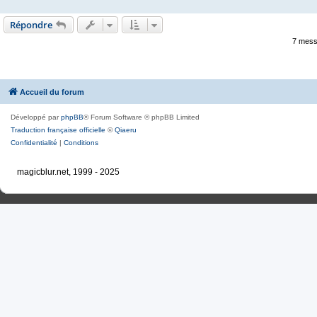
Répondre
7 mess
Accueil du forum
Développé par
phpBB
® Forum Software © phpBB Limited
Traduction française officielle
©
Qiaeru
Confidentialité
|
Conditions
magicblur.net, 1999 - 2025