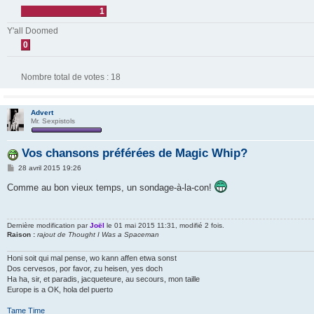
1
Y'all Doomed
0
Nombre total de votes :
18
Advert
Mr. Sexpistols
Vos chansons préférées de Magic Whip?
M
28 avril 2015 19:26
e
s
Comme au bon vieux temps, un sondage-à-la-con!
s
a
g
e
Dernière modification par
Joël
le 01 mai 2015 11:31, modifié 2 fois.
Raison :
rajout de Thought I Was a Spaceman
Honi soit qui mal pense, wo kann affen etwa sonst
Dos cervesos, por favor, zu heisen, yes doch
Ha ha, sir, et paradis, jacqueteure, au secours, mon taille
Europe is a OK, hola del puerto
Tame Time