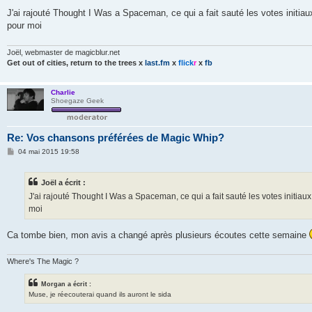
e
s
J'ai rajouté Thought I Was a Spaceman, ce qui a fait sauté les votes initiau
s
pour moi
a
g
e
Joël, webmaster de magicblur.net
Get out of cities, return to the trees
x
last.fm
x
flick
r
x
fb
Charlie
Shoegaze Geek
Re: Vos chansons préférées de Magic Whip?
M
04 mai 2015 19:58
e
s
s
Joël a écrit :
a
g
J'ai rajouté Thought I Was a Spaceman, ce qui a fait sauté les votes initiaux
e
moi
Ca tombe bien, mon avis a changé après plusieurs écoutes cette semaine
Where's The Magic ?
Morgan a écrit :
Muse, je réecouterai quand ils auront le sida