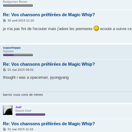
Badgeman Brown
Re: Vos chansons préférées de Magic Whip?
M
30 avril 2015 21:20
e
s
je n'ai pas fini de l'ecouter mais j'adore les premieres
ecoute a suivre ce
s
a
g
e
supashoppa
Topman
Re: Vos chansons préférées de Magic Whip?
M
01 mai 2015 09:02
e
s
thought i was a spaceman, pyongyang
s
a
g
e
barrez vous cons de mimes
Joël
Grand Chef
Re: Vos chansons préférées de Magic Whip?
M
01 mai 2015 11:33