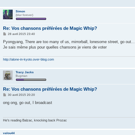
Simon
(blur forever)
Re: Vos chansons préférées de Magic Whip?
M
28 avril 2015 23:40
e
s
Pyongyang, There are too many of us, mirrorball, lonesome street, go out...
s
Je sais même plus pour quelles chansons je viens de voter
a
g
e
http://alone-in-kyoto.over-blog.com
Tracy Jacks
Bugman
Re: Vos chansons préférées de Magic Whip?
M
30 avril 2015 20:20
e
s
ong ong, go out, I broadcast
s
a
g
e
He's reading Balzac, knocking back Prozac
valou44