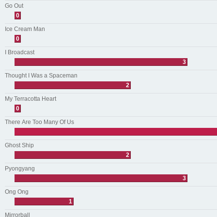
Go Out
0
Ice Cream Man
0
I Broadcast
3
Thought I Was a Spaceman
2
My Terracotta Heart
0
There Are Too Many Of Us
Ghost Ship
2
Pyongyang
3
Ong Ong
1
Mirrorball