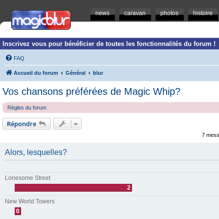
news
caravan
photos
histoire
Inscrivez vous pour bénéficier de toutes les fonctionnalités du forum !
FAQ
Accueil du forum
Général
blur
Vos chansons préférées de Magic Whip?
Règles du forum
Répondre
7 mess
Alors, lesquelles?
Lonesome Street
2
New World Towers
0