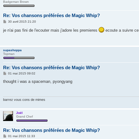
Badgeman Brown
Re: Vos chansons préférées de Magic Whip?
M
30 avril 2015 21:20
e
s
je n'ai pas fini de l'ecouter mais j'adore les premieres
ecoute a suivre ce
s
a
g
e
supashoppa
Topman
Re: Vos chansons préférées de Magic Whip?
M
01 mai 2015 09:02
e
s
thought i was a spaceman, pyongyang
s
a
g
e
barrez vous cons de mimes
Joël
Grand Chef
Re: Vos chansons préférées de Magic Whip?
M
01 mai 2015 11:33