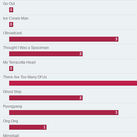
Go Out
0
Ice Cream Man
0
I Broadcast
3
Thought I Was a Spaceman
2
My Terracotta Heart
0
There Are Too Many Of Us
Ghost Ship
2
Pyongyang
3
Ong Ong
1
Mirrorball