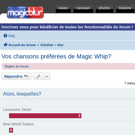
news
caravan
photos
histoire
Inscrivez vous pour bénéficier de toutes les fonctionnalités du forum !
FAQ
Accueil du forum
Général
blur
Vos chansons préférées de Magic Whip?
Règles du forum
Répondre
7 mess
Alors, lesquelles?
Lonesome Street
2
New World Towers
0