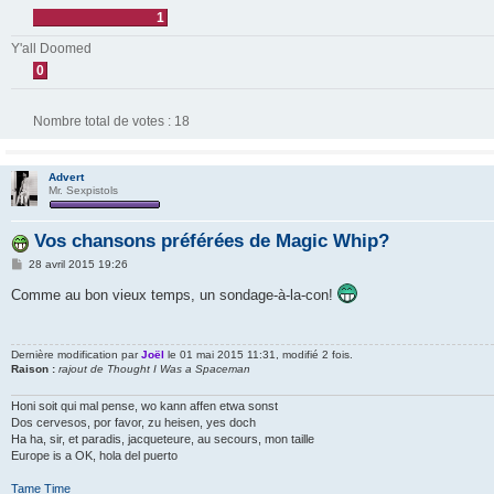
1
Y'all Doomed
0
Nombre total de votes :
18
Advert
Mr. Sexpistols
Vos chansons préférées de Magic Whip?
M
28 avril 2015 19:26
e
s
Comme au bon vieux temps, un sondage-à-la-con!
s
a
g
e
Dernière modification par
Joël
le 01 mai 2015 11:31, modifié 2 fois.
Raison :
rajout de Thought I Was a Spaceman
Honi soit qui mal pense, wo kann affen etwa sonst
Dos cervesos, por favor, zu heisen, yes doch
Ha ha, sir, et paradis, jacqueteure, au secours, mon taille
Europe is a OK, hola del puerto
Tame Time