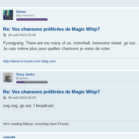
Simon
(blur forever)
Re: Vos chansons préférées de Magic Whip?
M
28 avril 2015 23:40
e
s
Pyongyang, There are too many of us, mirrorball, lonesome street, go out...
s
Je sais même plus pour quelles chansons je viens de voter
a
g
e
http://alone-in-kyoto.over-blog.com
Tracy Jacks
Bugman
Re: Vos chansons préférées de Magic Whip?
M
30 avril 2015 20:20
e
s
ong ong, go out, I broadcast
s
a
g
e
He's reading Balzac, knocking back Prozac
valou44