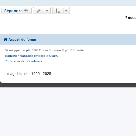
Répondre
7 mess
Accueil du forum
Développé par
phpBB
® Forum Software © phpBB Limited
Traduction française officielle
©
Qiaeru
Confidentialité
|
Conditions
magicblur.net, 1999 - 2025