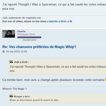
e
s
J'ai rajouté Thought I Was a Spaceman, ce qui a fait sauté les votes initiau
s
pour moi
a
g
e
Joël, webmaster de magicblur.net
Get out of cities, return to the trees
x
last.fm
x
flick
r
x
fb
Charlie
Shoegaze Geek
Re: Vos chansons préférées de Magic Whip?
M
04 mai 2015 19:58
e
s
s
Joël a écrit :
a
g
J'ai rajouté Thought I Was a Spaceman, ce qui a fait sauté les votes initiaux
e
moi
Ca tombe bien, mon avis a changé après plusieurs écoutes cette semaine
Where's The Magic ?
Morgan a écrit :
Muse, je réecouterai quand ils auront le sida