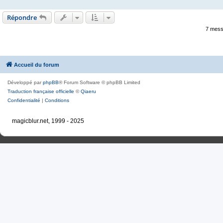
Répondre
7 mess
Accueil du forum
Développé par
phpBB
® Forum Software © phpBB Limited
Traduction française officielle
©
Qiaeru
Confidentialité
|
Conditions
magicblur.net, 1999 - 2025