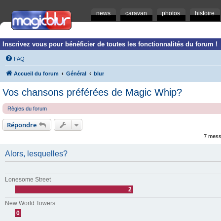
news
caravan
photos
histoire
Inscrivez vous pour bénéficier de toutes les fonctionnalités du forum !
FAQ
Accueil du forum
Général
blur
Vos chansons préférées de Magic Whip?
Règles du forum
Répondre
7 mess
Alors, lesquelles?
Lonesome Street
2
New World Towers
0