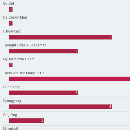
Go Out
0
Ice Cream Man
0
I Broadcast
3
Thought I Was a Spaceman
2
My Terracotta Heart
0
There Are Too Many Of Us
Ghost Ship
2
Pyongyang
3
Ong Ong
1
Mirrorball