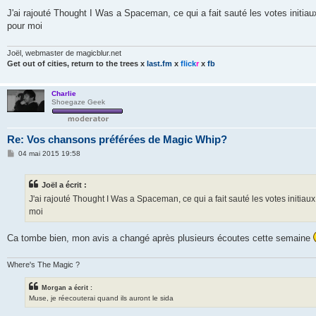
e
s
J'ai rajouté Thought I Was a Spaceman, ce qui a fait sauté les votes initiau
s
pour moi
a
g
e
Joël, webmaster de magicblur.net
Get out of cities, return to the trees
x
last.fm
x
flick
r
x
fb
Charlie
Shoegaze Geek
Re: Vos chansons préférées de Magic Whip?
M
04 mai 2015 19:58
e
s
s
Joël a écrit :
a
g
J'ai rajouté Thought I Was a Spaceman, ce qui a fait sauté les votes initiaux
e
moi
Ca tombe bien, mon avis a changé après plusieurs écoutes cette semaine
Where's The Magic ?
Morgan a écrit :
Muse, je réecouterai quand ils auront le sida