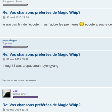
Badgeman Brown
Re: Vos chansons préférées de Magic Whip?
M
30 avril 2015 21:20
e
s
je n'ai pas fini de l'ecouter mais j'adore les premieres
ecoute a suivre ce
s
a
g
e
supashoppa
Topman
Re: Vos chansons préférées de Magic Whip?
M
01 mai 2015 09:02
e
s
thought i was a spaceman, pyongyang
s
a
g
e
barrez vous cons de mimes
Joël
Grand Chef
Re: Vos chansons préférées de Magic Whip?
M
01 mai 2015 11:33