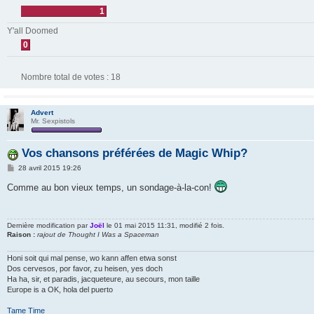
1
Y'all Doomed
0
Nombre total de votes :
18
Advert
Mr. Sexpistols
Vos chansons préférées de Magic Whip?
M
28 avril 2015 19:26
e
s
Comme au bon vieux temps, un sondage-à-la-con!
s
a
g
e
Dernière modification par
Joël
le 01 mai 2015 11:31, modifié 2 fois.
Raison :
rajout de Thought I Was a Spaceman
Honi soit qui mal pense, wo kann affen etwa sonst
Dos cervesos, por favor, zu heisen, yes doch
Ha ha, sir, et paradis, jacqueteure, au secours, mon taille
Europe is a OK, hola del puerto
Tame Time