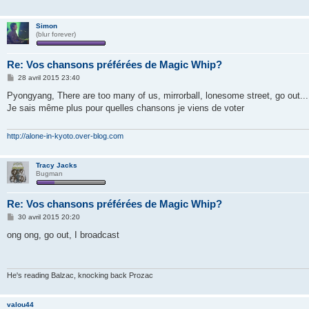
Simon
(blur forever)
Re: Vos chansons préférées de Magic Whip?
M
28 avril 2015 23:40
e
s
Pyongyang, There are too many of us, mirrorball, lonesome street, go out...
s
Je sais même plus pour quelles chansons je viens de voter
a
g
e
http://alone-in-kyoto.over-blog.com
Tracy Jacks
Bugman
Re: Vos chansons préférées de Magic Whip?
M
30 avril 2015 20:20
e
s
ong ong, go out, I broadcast
s
a
g
e
He's reading Balzac, knocking back Prozac
valou44