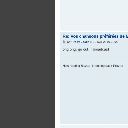
Re: Vos chansons préférées de 
M
par
Tracy Jacks
»
30 avril 2015 20:20
e
s
ong ong, go out, I broadcast
s
a
g
e
He's reading Balzac, knocking back Prozac