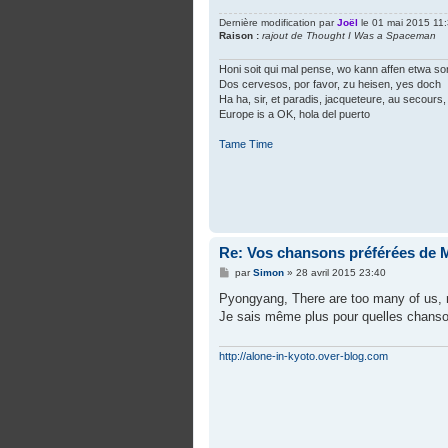
e
Dernière modification par
Joël
le 01 mai 2015 11:3
Raison :
rajout de Thought I Was a Spaceman
Honi soit qui mal pense, wo kann affen etwa so
Dos cervesos, por favor, zu heisen, yes doch
Ha ha, sir, et paradis, jacqueteure, au secours, 
Europe is a OK, hola del puerto
Tame Time
Re: Vos chansons préférées de 
M
par
Simon
»
28 avril 2015 23:40
e
s
Pyongyang, There are too many of us, mi
s
Je sais même plus pour quelles chanso
a
g
e
http://alone-in-kyoto.over-blog.com