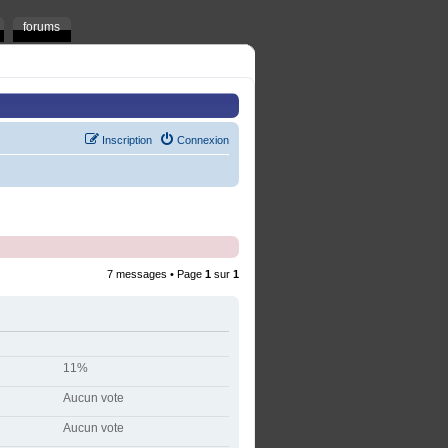
forums
Inscription
Connexion
7 messages • Page
1
sur
1
11%
Aucun vote
Aucun vote