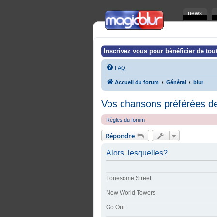
news
Inscrivez vous pour bénéficier de tout
FAQ
Accueil du forum
Général
blur
Vos chansons préférées d
Règles du forum
Répondre
Alors, lesquelles?
Lonesome Street
New World Towers
Go Out