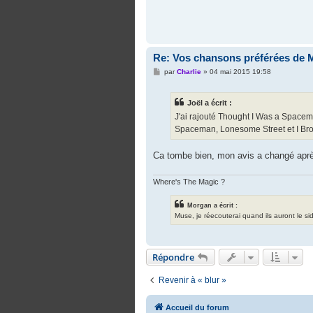
Re: Vos chansons préférées de 
M
par
Charlie
»
04 mai 2015 19:58
e
s
s
Joël a écrit :
a
g
J'ai rajouté Thought I Was a Spaceman
e
Spaceman, Lonesome Street et I Br
Ca tombe bien, mon avis a changé apr
Where's The Magic ?
Morgan a écrit :
Muse, je réecouterai quand ils auront le si
Répondre
Revenir à « blur »
Accueil du forum