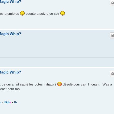
Magic Whip?
e les premieres
ecoute a suivre ce soir
Magic Whip?
Magic Whip?
ce qui a fait sauté les votes initiaux (
désolé pour ça). Thought I Was a
cast pour moi
m
x
flick
r
x
fb