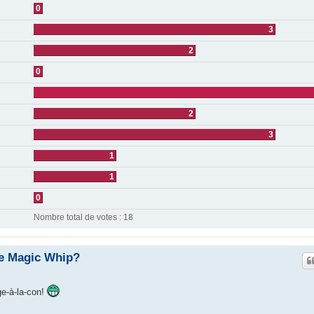
0
3
2
0
2
3
1
1
0
Nombre total de votes :
18
de Magic Whip?
e-à-la-con!