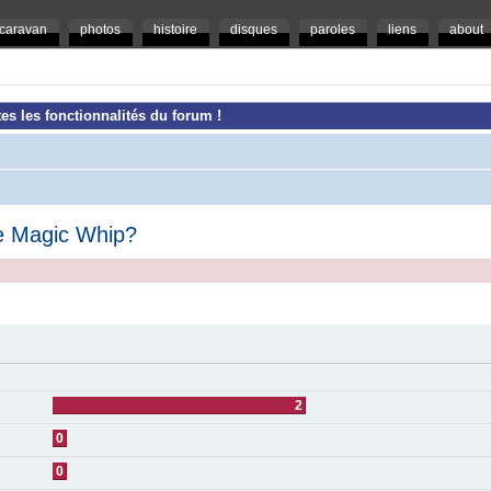
caravan
photos
histoire
disques
paroles
liens
about
es les fonctionnalités du forum !
e Magic Whip?
2
0
0