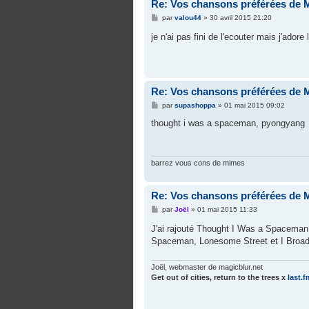
Re: Vos chansons préférées de 
M
par
valou44
»
30 avril 2015 21:20
e
s
je n'ai pas fini de l'ecouter mais j'ador
s
a
g
e
Re: Vos chansons préférées de 
M
par
supashoppa
»
01 mai 2015 09:02
e
s
thought i was a spaceman, pyongyang
s
a
g
e
barrez vous cons de mimes
Re: Vos chansons préférées de 
M
par
Joël
»
01 mai 2015 11:33
e
s
J'ai rajouté Thought I Was a Spaceman, 
s
Spaceman, Lonesome Street et I Broad
a
g
e
Joël, webmaster de magicblur.net
Get out of cities, return to the trees
x
last.f