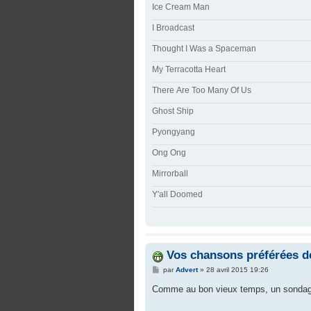
Ice Cream Man
I Broadcast
Thought I Was a Spaceman
My Terracotta Heart
There Are Too Many Of Us
Ghost Ship
Pyongyang
Ong Ong
Mirrorball
Y'all Doomed
Vos chansons préférées 
M
par
Advert
»
28 avril 2015 19:26
e
s
Comme au bon vieux temps, un sondag
s
a
g