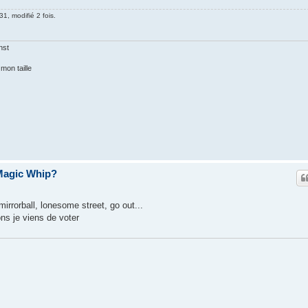
1, modifié 2 fois.
nst
mon taille
Magic Whip?
rrorball, lonesome street, go out...
ns je viens de voter