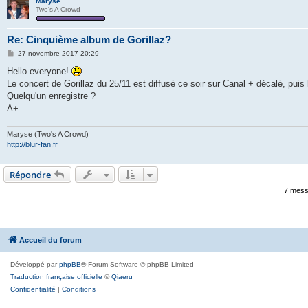
Maryse
Two's A Crowd
Re: Cinquième album de Gorillaz?
M
27 novembre 2017 20:29
e
s
Hello everyone!
s
Le concert de Gorillaz du 25/11 est diffusé ce soir sur Canal + décalé, puis 
a
g
Quelqu'un enregistre ?
e
A+
Maryse (Two's A Crowd)
http://blur-fan.fr
Répondre
7 mess
Accueil du forum
Développé par
phpBB
® Forum Software © phpBB Limited
Traduction française officielle
©
Qiaeru
Confidentialité
|
Conditions