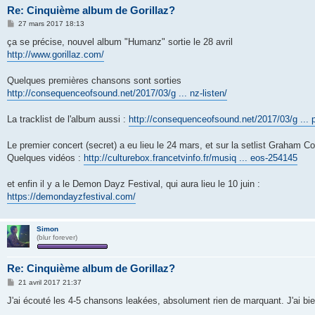
Re: Cinquième album de Gorillaz?
M
27 mars 2017 18:13
e
s
ça se précise, nouvel album "Humanz" sortie le 28 avril
s
http://www.gorillaz.com/
a
g
e
Quelques premières chansons sont sorties
http://consequenceofsound.net/2017/03/g ... nz-listen/
La tracklist de l'album aussi :
http://consequenceofsound.net/2017/03/g ... pr
Le premier concert (secret) a eu lieu le 24 mars, et sur la setlist Graham 
Quelques vidéos :
http://culturebox.francetvinfo.fr/musiq ... eos-254145
et enfin il y a le Demon Dayz Festival, qui aura lieu le 10 juin :
https://demondayzfestival.com/
Simon
(blur forever)
Re: Cinquième album de Gorillaz?
M
21 avril 2017 21:37
e
s
J'ai écouté les 4-5 chansons leakées, absolument rien de marquant. J'ai bie
s