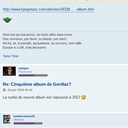
e
http://www.kpopstarz.com/articles/24338 ... -album.htm
Honi soit qui mal pense, wo kann affen etwa sonst
Dos cervesos, por favor, zu heisen, yes doch
Ha ha, sir, et paradis, jacqueteure, au secours, mon taille
Europe is a OK, hola del puerto
Tame Time
optigan
Popscene
Re: Cinquième album de Gorillaz?
M
16 juin 2016 00:42
e
s
La sortie du nouvel album est repoussé à 2017
s
a
g
e
london-loves23
Ultranol