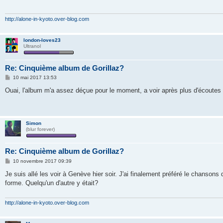
a
g
e
http://alone-in-kyoto.over-blog.com
london-loves23
Ultranol
Re: Cinquième album de Gorillaz?
M
10 mai 2017 13:53
e
s
Ouai, l'album m'a assez déçue pour le moment, a voir après plus d'écoutes
s
a
g
e
Simon
(blur forever)
Re: Cinquième album de Gorillaz?
M
10 novembre 2017 09:39
e
s
Je suis allé les voir à Genève hier soir. J'ai finalement préféré le chansons
s
forme. Quelqu'un d'autre y était?
a
g
e
http://alone-in-kyoto.over-blog.com