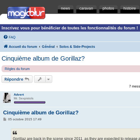
news
caravan
photos
histoire
Inscrivez vous pour bénéficier de toutes les fonctionnalités du forum !
FAQ
Accueil du forum
Général
Solos & Side-Projects
Cinquième album de Gorillaz?
Règles du forum
Répondre
7 mess
Advert
Mr. Sexpistols
Cinquième album de Gorillaz?
M
05 octobre 2015 17:49
e
s
s
a
g
Gorillaz are back in the scene since 2011, as they are expected to release