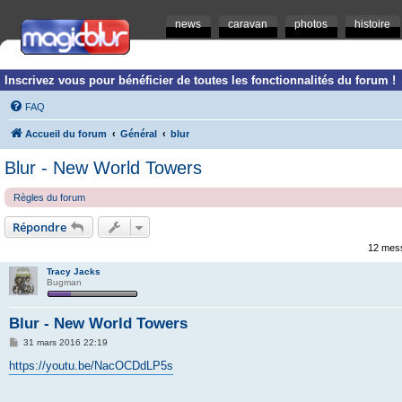
news
caravan
photos
histoire
Inscrivez vous pour bénéficier de toutes les fonctionnalités du forum !
FAQ
Accueil du forum
Général
blur
Blur - New World Towers
Règles du forum
Répondre
12 mes
Tracy Jacks
Bugman
Blur - New World Towers
M
31 mars 2016 22:19
e
s
https://youtu.be/NacOCDdLP5s
s
a
g