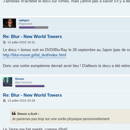
s
J'aimerais m'acheter le docu sur Vimeo, mais j'arrive pas à savoir s'il y a de
s
a
g
e
optigan
Popscene
Re: Blur - New World Towers
M
12 juillet 2016 16:31
e
s
Le docu + bonus sort en DVD/Blu-Ray le 28 septembre au Japon (pas de so
s
http://blur-movie.jp/bd_dvd/index.html
a
g
e
Donc une sortie européenne devrait avoir lieu ! D'ailleurs le docu a été retir
Simon
(blur forever)
Re: Blur - New World Towers
M
13 juillet 2016 20:29
e
s
s
Simon a écrit :
a
g
Je parierais pas trop sur une sortie physique personnellement
e
Le Japon me fait mentir, comme d'hab'