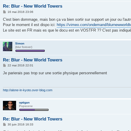
Re: Blur - New World Towers
M
16 mai 2016 23:06
e
s
C'est bien dommage, mais bon ça va bien sortir sur support un jour ou l'autre 
s
Pour le moment il est dispo ici:
https://vimeo.com/ondemand/blurnewworld
a
g
Le site est en FR mais es que le docu est en VOSTFR ?? C'est pas indiqué
e
Simon
(blur forever)
Re: Blur - New World Towers
M
22 mai 2016 22:01
e
s
Je parierais pas trop sur une sortie physique personnellement
s
a
g
e
http://alone-in-kyoto.over-blog.com
optigan
Popscene
Re: Blur - New World Towers
M
30 juin 2016 16:33
e