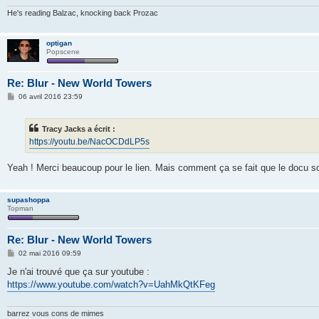
e
He's reading Balzac, knocking back Prozac
optigan
Popscene
Re: Blur - New World Towers
M
06 avril 2016 23:59
e
s
s
Tracy Jacks a écrit :
a
g
https://youtu.be/NacOCDdLP5s
e
Yeah ! Merci beaucoup pour le lien. Mais comment ça se fait que le docu so
supashoppa
Topman
Re: Blur - New World Towers
M
02 mai 2016 09:59
e
s
Je n'ai trouvé que ça sur youtube :
s
https://www.youtube.com/watch?v=UahMkQtKFeg
a
g
e
barrez vous cons de mimes