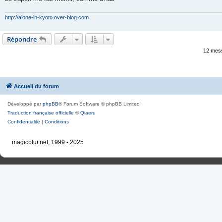
http://alone-in-kyoto.over-blog.com
Répondre
12 mes
Accueil du forum
Développé par
phpBB
® Forum Software © phpBB Limited
Traduction française officielle
©
Qiaeru
Confidentialité
|
Conditions
magicblur.net, 1999 - 2025