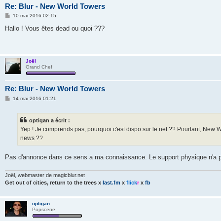
Re: Blur - New World Towers
M
10 mai 2016 02:15
e
s
Hallo ! Vous êtes dead ou quoi ???
s
a
g
e
Joël
Grand Chef
Re: Blur - New World Towers
M
14 mai 2016 01:21
e
s
s
optigan a écrit :
a
g
Yep ! Je comprends pas, pourquoi c'est dispo sur le net ?? Pourtant, New 
e
news ??
Pas d'annonce dans ce sens a ma connaissance. Le support physique n'a pl
Joël, webmaster de magicblur.net
Get out of cities, return to the trees
x
last.fm
x
flick
r
x
fb
optigan
Popscene