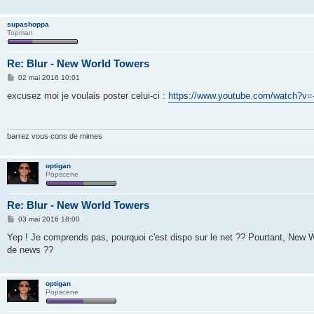
supashoppa
Topman
Re: Blur - New World Towers
M
02 mai 2016 10:01
e
s
excusez moi je voulais poster celui-ci :
https://www.youtube.com/watch?v
s
a
g
e
barrez vous cons de mimes
optigan
Popscene
Re: Blur - New World Towers
M
03 mai 2016 18:00
e
s
Yep ! Je comprends pas, pourquoi c'est dispo sur le net ?? Pourtant, New 
s
de news ??
a
g
e
optigan
Popscene