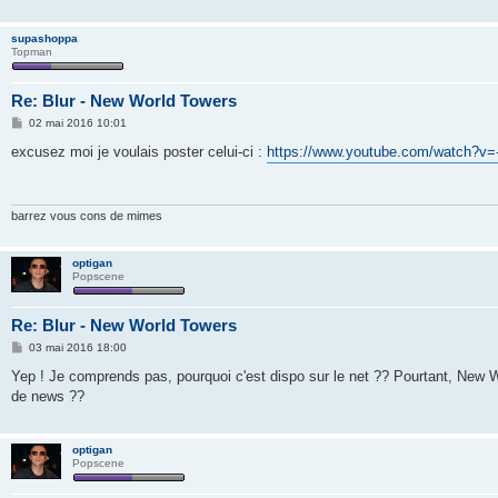
supashoppa
Topman
Re: Blur - New World Towers
M
02 mai 2016 10:01
e
s
excusez moi je voulais poster celui-ci :
https://www.youtube.com/watch?v
s
a
g
e
barrez vous cons de mimes
optigan
Popscene
Re: Blur - New World Towers
M
03 mai 2016 18:00
e
s
Yep ! Je comprends pas, pourquoi c'est dispo sur le net ?? Pourtant, New 
s
de news ??
a
g
e
optigan
Popscene