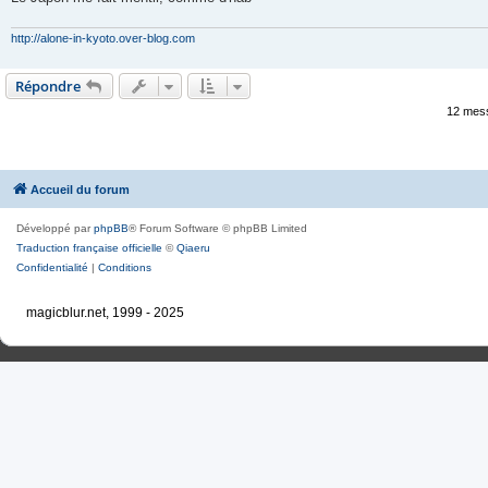
http://alone-in-kyoto.over-blog.com
Répondre
12 mes
Accueil du forum
Développé par
phpBB
® Forum Software © phpBB Limited
Traduction française officielle
©
Qiaeru
Confidentialité
|
Conditions
magicblur.net, 1999 - 2025