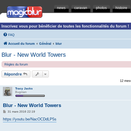
news
caravan
photos
histoire
Inscrivez vous pour bénéficier de toutes les fonctionnalités du forum !
FAQ
Accueil du forum
Général
blur
Blur - New World Towers
Règles du forum
Répondre
12 mes
Tracy Jacks
Bugman
Blur - New World Towers
M
31 mars 2016 22:19
e
s
https://youtu.be/NacOCDdLP5s
s
a
g