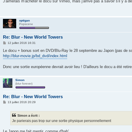
s
J'aimerais m'acheter le docu sur Vimeo, mais j'arrive pas à savoir s'il y a de
s
a
g
e
optigan
Popscene
Re: Blur - New World Towers
M
12 juillet 2016 16:31
e
s
Le docu + bonus sort en DVD/Blu-Ray le 28 septembre au Japon (pas de so
s
http://blur-movie.jp/bd_dvd/index.html
a
g
e
Donc une sortie européenne devrait avoir lieu ! D'ailleurs le docu a été retir
Simon
(blur forever)
Re: Blur - New World Towers
M
13 juillet 2016 20:29
e
s
s
Simon a écrit :
a
g
Je parierais pas trop sur une sortie physique personnellement
e
Le Japon me fait mentir, comme d'hab'