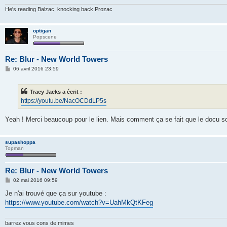
e
He's reading Balzac, knocking back Prozac
optigan
Popscene
Re: Blur - New World Towers
M
06 avril 2016 23:59
e
s
s
Tracy Jacks a écrit :
a
g
https://youtu.be/NacOCDdLP5s
e
Yeah ! Merci beaucoup pour le lien. Mais comment ça se fait que le docu so
supashoppa
Topman
Re: Blur - New World Towers
M
02 mai 2016 09:59
e
s
Je n'ai trouvé que ça sur youtube :
s
https://www.youtube.com/watch?v=UahMkQtKFeg
a
g
e
barrez vous cons de mimes