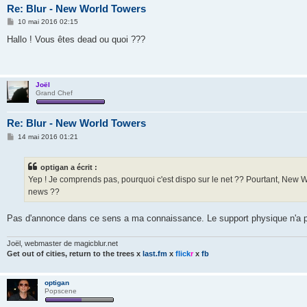
Re: Blur - New World Towers
M
10 mai 2016 02:15
e
s
Hallo ! Vous êtes dead ou quoi ???
s
a
g
e
Joël
Grand Chef
Re: Blur - New World Towers
M
14 mai 2016 01:21
e
s
s
optigan a écrit :
a
g
Yep ! Je comprends pas, pourquoi c'est dispo sur le net ?? Pourtant, New 
e
news ??
Pas d'annonce dans ce sens a ma connaissance. Le support physique n'a pl
Joël, webmaster de magicblur.net
Get out of cities, return to the trees
x
last.fm
x
flick
r
x
fb
optigan
Popscene