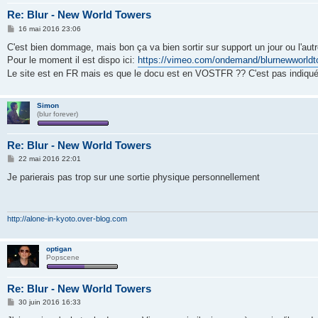
Re: Blur - New World Towers
M
16 mai 2016 23:06
e
s
C'est bien dommage, mais bon ça va bien sortir sur support un jour ou l'autre 
s
Pour le moment il est dispo ici:
https://vimeo.com/ondemand/blurnewworld
a
g
Le site est en FR mais es que le docu est en VOSTFR ?? C'est pas indiqué
e
Simon
(blur forever)
Re: Blur - New World Towers
M
22 mai 2016 22:01
e
s
Je parierais pas trop sur une sortie physique personnellement
s
a
g
e
http://alone-in-kyoto.over-blog.com
optigan
Popscene
Re: Blur - New World Towers
M
30 juin 2016 16:33
e