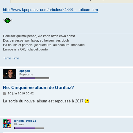
e
http://www.kpopstarz.com/articles/24338 ... -album.htm
Honi soit qui mal pense, wo kann affen etwa sonst
Dos cervesos, por favor, zu heisen, yes doch
Ha ha, sir, et paradis, jacqueteure, au secours, mon taille
Europe is a OK, hola del puerto
Tame Time
optigan
Popscene
Re: Cinquième album de Gorillaz?
M
16 juin 2016 00:42
e
s
La sortie du nouvel album est repoussé à 2017
s
a
g
e
london-loves23
Ultranol