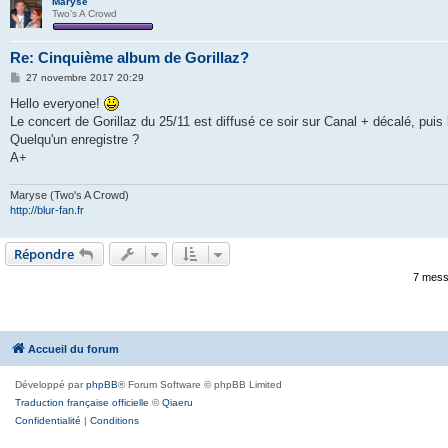
Maryse
Two's A Crowd
Re: Cinquième album de Gorillaz?
M
27 novembre 2017 20:29
e
s
Hello everyone!
s
Le concert de Gorillaz du 25/11 est diffusé ce soir sur Canal + décalé, puis 
a
g
Quelqu'un enregistre ?
e
A+
Maryse (Two's A Crowd)
http://blur-fan.fr
Répondre
7 mess
Accueil du forum
Développé par
phpBB
® Forum Software © phpBB Limited
Traduction française officielle
©
Qiaeru
Confidentialité
|
Conditions