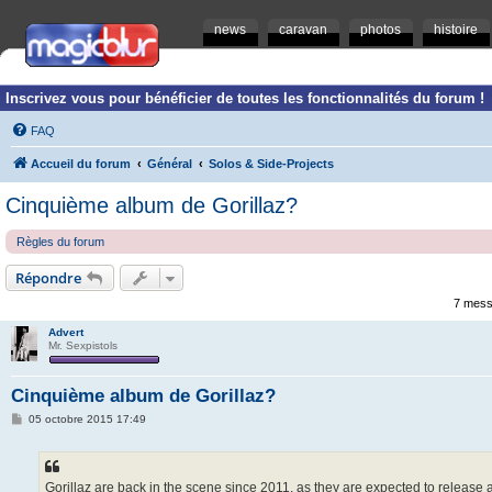
news
caravan
photos
histoire
Inscrivez vous pour bénéficier de toutes les fonctionnalités du forum !
FAQ
Accueil du forum
Général
Solos & Side-Projects
Cinquième album de Gorillaz?
Règles du forum
Répondre
7 mess
Advert
Mr. Sexpistols
Cinquième album de Gorillaz?
M
05 octobre 2015 17:49
e
s
s
a
g
Gorillaz are back in the scene since 2011, as they are expected to release