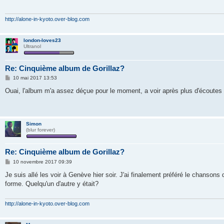
a
g
e
http://alone-in-kyoto.over-blog.com
london-loves23
Ultranol
Re: Cinquième album de Gorillaz?
M
10 mai 2017 13:53
e
s
Ouai, l'album m'a assez déçue pour le moment, a voir après plus d'écoutes
s
a
g
e
Simon
(blur forever)
Re: Cinquième album de Gorillaz?
M
10 novembre 2017 09:39
e
s
Je suis allé les voir à Genève hier soir. J'ai finalement préféré le chansons
s
forme. Quelqu'un d'autre y était?
a
g
e
http://alone-in-kyoto.over-blog.com