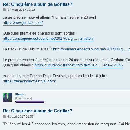
Re: Cinquième album de Gorillaz?
M
27 mars 2017 18:13
e
s
ça se précise, nouvel album "Humanz" sortie le 28 avril
s
http://www.gorillaz.com/
a
g
e
Quelques premières chansons sont sorties
http://consequenceofsound.net/2017/03/g ... nz-listen/
La tracklist de l'album aussi :
http://consequenceofsound.net/2017/03/g ... pr
Le premier concert (secret) a eu lieu le 24 mars, et sur la setlist Graham 
Quelques vidéos :
http://culturebox.francetvinfo.fr/musiq ... eos-254145
et enfin il y a le Demon Dayz Festival, qui aura lieu le 10 juin :
https://demondayzfestival.com/
Simon
(blur forever)
Re: Cinquième album de Gorillaz?
M
21 avril 2017 21:37
e
s
J'ai écouté les 4-5 chansons leakées, absolument rien de marquant. J'ai bie
s