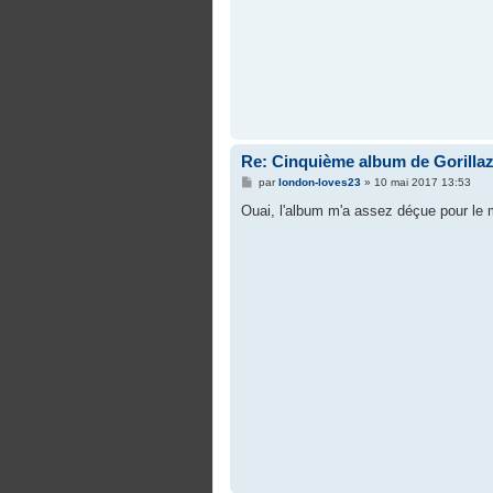
Re: Cinquième album de Gorilla
M
par
london-loves23
»
10 mai 2017 13:53
e
s
Ouai, l'album m'a assez déçue pour le 
s
a
g
e