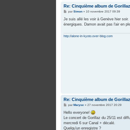
Re: Cinquième album de Gorilla
M
par
Simon
»
10 novembre 2017 09:39
e
s
Je suis allé les voir à Genève hier soir
s
énergiques. Damon avait pas l'air en ple
a
g
e
http://alone-in-kyoto.over-blog.com
Re: Cinquième album de Gorilla
M
par
Maryse
»
27 novembre 2017 20:29
e
s
Hello everyone!
s
Le concert de Gorillaz du 25/11 est diff
a
g
mercredi 6 sur Canal + décalé.
e
Quelqu'un enregistre ?