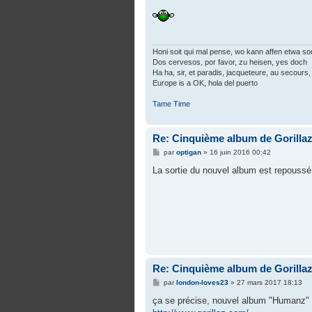
Honi soit qui mal pense, wo kann affen etwa so
Dos cervesos, por favor, zu heisen, yes doch
Ha ha, sir, et paradis, jacqueteure, au secours, 
Europe is a OK, hola del puerto
Tame Time
Re: Cinquième album de Gorilla
M
par
optigan
»
16 juin 2016 00:42
e
s
La sortie du nouvel album est repouss
s
a
g
e
Re: Cinquième album de Gorilla
M
par
london-loves23
»
27 mars 2017 18:13
e
s
ça se précise, nouvel album "Humanz" so
s