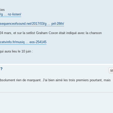
ties
 ... nz-listen/
nsequenceofsound.net/2017/03/g ... pril-28th/
e 24 mars, et sur la setlist Graham Coxon était indiqué avec la chanson
ncetvinfo.fr/musiq ... eos-254145
ui aura lieu le 10 juin :
z?
bsolument rien de marquant. J'ai bien aimé les trois premiers pourtant, mais