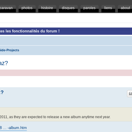
caravan
photos
histoire
disques
paroles
liens
about
es les fonctionnalités du forum !
ide-Projects
az?
z?
 2011, as they are expected to release a new album anytime next year.
8 ... -album.htm