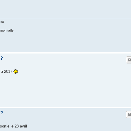
nst
mon taille
z?
é à 2017
z?
rtie le 28 avril