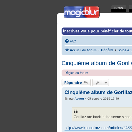
news
Inscrivez vous pour bénéficier de tout
FAQ
Accueil du forum
Général
Solos & S
Cinquième album de Gorill
Règles du forum
Répondre
Cinquième album de Gorilla
M
par
Advert
»
05 octobre 2015 17:49
e
s
s
a
g
Gorillaz are back in the scene since
e
http://www.kpopstarz.com/articles/2433