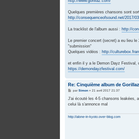
http://www.gorillaz.com/
a
g
e
Quelques premières chansons sont sor
http://consequenceofsound.net/2017/03/g
La tracklist de l'album aussi :
http://co
Le premier concert (secret) a eu lieu l
"submission"
Quelques vidéos :
http://culturebox.fra
et enfin il y a le Demon Dayz Festival, q
https://demondayzfestival.com/
Re: Cinquième album de Gorilla
M
par
Simon
»
21 avril 2017 21:37
e
s
J'ai écouté les 4-5 chansons leakées, a
s
celui là s'annonce mal
a
g
e
http://alone-in-kyoto.over-blog.com