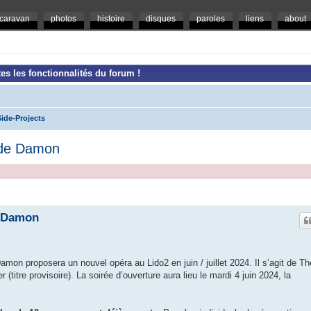
caravan
photos
histoire
disques
paroles
liens
about
es les fonctionnalités du forum !
ide-Projects
 de Damon
e Damon
on proposera un nouvel opéra au Lido2 en juin / juillet 2024. Il s’agit de Th
titre provisoire). La soirée d’ouverture aura lieu le mardi 4 juin 2024, la