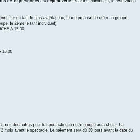
lus de 10 personnes est déjà ouverte
. Pour les individuels, la réservation
bénéficier du tarif le plus avantageux, je me propose de créer un groupe.
groupe, le 2ème le tarif individuel)
NCHE A 15:00
 15:00
es uns des autres pour le spectacle que notre groupe aura choisi. La
 2 mois avant le spectacle. Le paiement sera dû 30 jours avant la date du