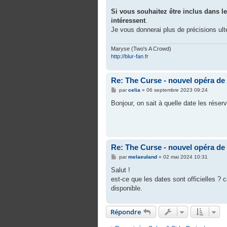
Si vous souhaitez être inclus dans l
intéressent
.
Je vous donnerai plus de précisions ult
Maryse (Two's A Crowd)
http://blur-fan.fr
Re: The Curse - nouvel opéra d
M
par
celia
»
06 septembre 2023 09:24
e
s
Bonjour, on sait à quelle date les rése
s
a
g
e
Re: The Curse - nouvel opéra d
M
par
melaeuland
»
02 mai 2024 10:31
e
s
Salut !
s
est-ce que les dates sont officielles ? ca
a
g
disponible.
e
Répondre