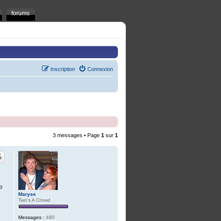
forums
Inscription
Connexion
3 messages • Page
1
sur
1
e
Maryse
Two's A Crowd
Messages :
480