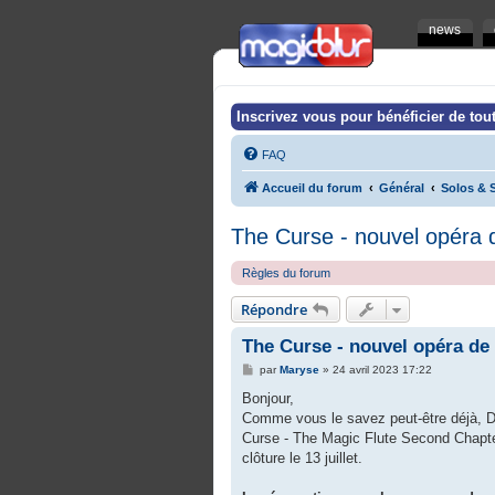
news
Inscrivez vous pour bénéficier de tout
FAQ
Accueil du forum
Général
Solos & S
The Curse - nouvel opéra
Règles du forum
Répondre
The Curse - nouvel opéra d
M
par
Maryse
»
24 avril 2023 17:22
e
s
Bonjour,
s
Comme vous le savez peut-être déjà, Dam
a
g
Curse - The Magic Flute Second Chapter (
e
clôture le 13 juillet.