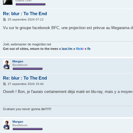
Grand Chef
Re: blur : To The End
M
25 septembre 2024 07:12
e
s
Vu sur le groupe faceboook BFC, une projection est prévue au Megarama d
s
a
g
e
Joël, webmaster de magicblur.net
Get out of cities, return to the trees
x
last.fm
x
flick
r
x
fb
Morgan
Beetlebum
Re: blur : To The End
M
27 septembre 2024 15:44
e
s
Ooooh ! Bon, je l'aurais certainement déjà maté en blu-ray, mais y a moyen 
s
a
g
e
Graham you never gonna die!!!!!!!
Morgan
Beetlebum