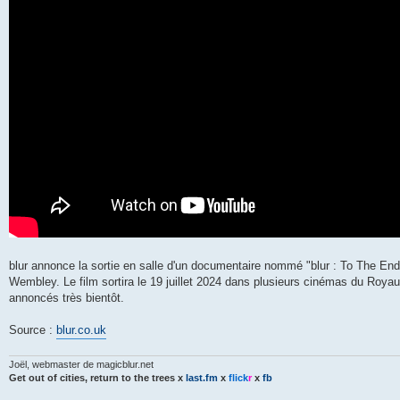
e
blur annonce la sortie en salle d'un documentaire nommé "blur : To The End"
Wembley. Le film sortira le 19 juillet 2024 dans plusieurs cinémas du Royaume 
annoncés très bientôt.
Source :
blur.co.uk
Joël, webmaster de magicblur.net
Get out of cities, return to the trees
x
last.fm
x
flick
r
x
fb