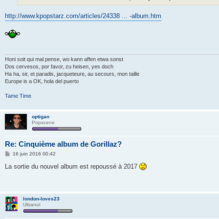
e
http://www.kpopstarz.com/articles/24338 ... -album.htm
Honi soit qui mal pense, wo kann affen etwa sonst
Dos cervesos, por favor, zu heisen, yes doch
Ha ha, sir, et paradis, jacqueteure, au secours, mon taille
Europe is a OK, hola del puerto
Tame Time
optigan
Popscene
Re: Cinquième album de Gorillaz?
M
16 juin 2016 00:42
e
s
La sortie du nouvel album est repoussé à 2017
s
a
g
e
london-loves23
Ultranol