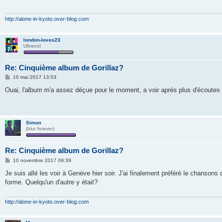
a
g
e
http://alone-in-kyoto.over-blog.com
london-loves23
Ultranol
Re: Cinquième album de Gorillaz?
M
10 mai 2017 13:53
e
s
Ouai, l'album m'a assez déçue pour le moment, a voir après plus d'écoutes
s
a
g
e
Simon
(blur forever)
Re: Cinquième album de Gorillaz?
M
10 novembre 2017 09:39
e
s
Je suis allé les voir à Genève hier soir. J'ai finalement préféré le chansons
s
forme. Quelqu'un d'autre y était?
a
g
e
http://alone-in-kyoto.over-blog.com