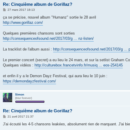
Re: Cinquième album de Gorillaz?
M
27 mars 2017 18:13
e
s
ça se précise, nouvel album "Humanz" sortie le 28 avril
s
http://www.gorillaz.com/
a
g
e
Quelques premières chansons sont sorties
http://consequenceofsound.net/2017/03/g ... nz-listen/
La tracklist de l'album aussi :
http://consequenceofsound.net/2017/03/g ... pr
Le premier concert (secret) a eu lieu le 24 mars, et sur la setlist Graham 
Quelques vidéos :
http://culturebox.francetvinfo.fr/musiq ... eos-254145
et enfin il y a le Demon Dayz Festival, qui aura lieu le 10 juin :
https://demondayzfestival.com/
Simon
(blur forever)
Re: Cinquième album de Gorillaz?
M
21 avril 2017 21:37
e
s
J'ai écouté les 4-5 chansons leakées, absolument rien de marquant. J'ai bie
s