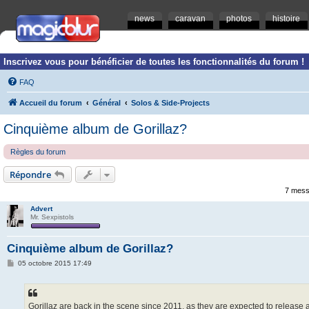
news
caravan
photos
histoire
Inscrivez vous pour bénéficier de toutes les fonctionnalités du forum !
FAQ
Accueil du forum
Général
Solos & Side-Projects
Cinquième album de Gorillaz?
Règles du forum
Répondre
7 mess
Advert
Mr. Sexpistols
Cinquième album de Gorillaz?
M
05 octobre 2015 17:49
e
s
s
a
g
Gorillaz are back in the scene since 2011, as they are expected to release