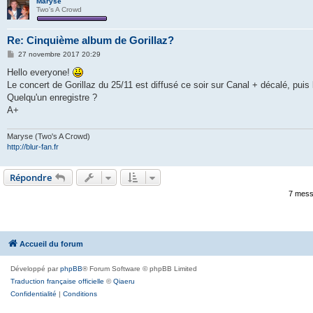
Maryse
Two's A Crowd
Re: Cinquième album de Gorillaz?
M
27 novembre 2017 20:29
e
s
Hello everyone!
s
Le concert de Gorillaz du 25/11 est diffusé ce soir sur Canal + décalé, puis 
a
g
Quelqu'un enregistre ?
e
A+
Maryse (Two's A Crowd)
http://blur-fan.fr
Répondre
7 mess
Accueil du forum
Développé par
phpBB
® Forum Software © phpBB Limited
Traduction française officielle
©
Qiaeru
Confidentialité
|
Conditions