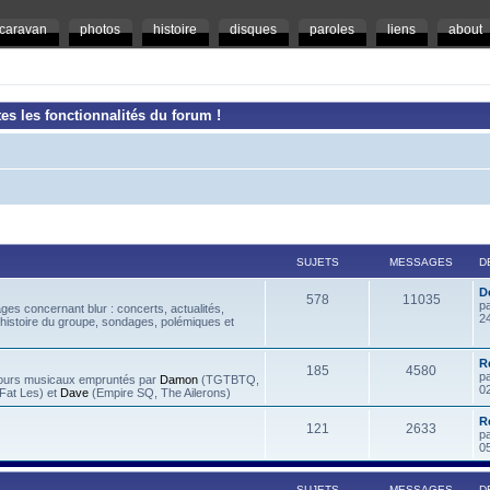
caravan
photos
histoire
disques
paroles
liens
about
es les fonctionnalités du forum !
SUJETS
MESSAGES
D
D
578
11035
p
es concernant blur : concerts, actualités,
2
 histoire du groupe, sondages, polémiques et
R
185
4580
p
rcours musicaux empruntés par
Damon
(TGTBTQ,
0
at Les) et
Dave
(Empire SQ, The Ailerons)
R
121
2633
p
0
SUJETS
MESSAGES
D