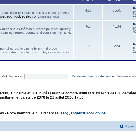
R
432
7655
p
 pour objet blur mais d'autres artistes que vous
2
ndés pop, rock et électro
. Exprimez vous !
Re
61
4134
p
oulez sur les thèmes suivants pour peu qu'il n'y
07
, culture, internet, contacts, discussion marrante,
R
13
224
p
ntaires sur le site, le forum, faire des
2
 profondes ;) sur le forum... Soyez constructifs,
Mot de passe :
J’ai oublié mon mot de passe
|
Se souvenir 
nscrits, 0 invisible et 101 invités (selon le nombre d’utilisateurs actifs des 10 derniè
simultanément a été de
2370
le 22 juillet 2026 17:51
 • Notre membre le plus récent est
seo@angelicfukdoll.online
Supprim