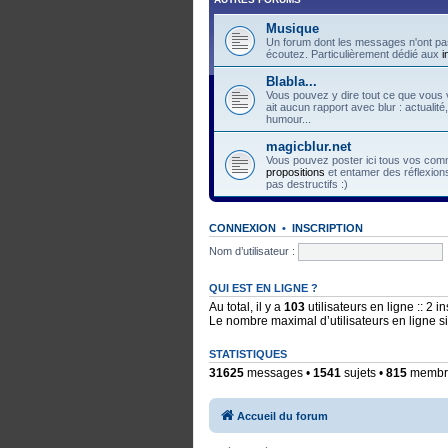
Musique
Un forum dont les messages n'ont pas
écoutez. Particulièrement dédié aux
i
Blabla...
Vous pouvez y dire tout ce que vous v
ait aucun rapport avec blur : actualité
humour...
magicblur.net
Vous pouvez poster ici tous vos comme
propositions
et entamer des réflexions
pas destructifs :)
CONNEXION
•
INSCRIPTION
Nom d’utilisateur :
QUI EST EN LIGNE ?
Au total, il y a
103
utilisateurs en ligne :: 2 i
Le nombre maximal d’utilisateurs en ligne 
STATISTIQUES
31625
messages •
1541
sujets •
815
membres
Accueil du forum