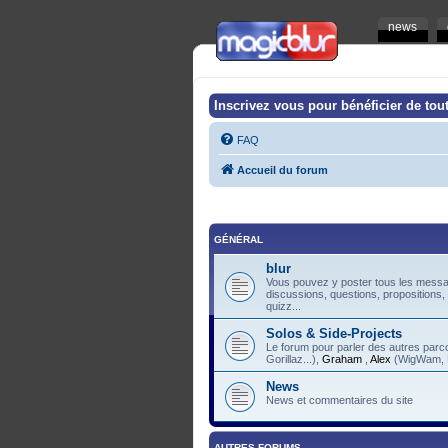
news
Inscrivez vous pour bénéficier de tout
FAQ
Accueil du forum
GÉNÉRAL
blur
Vous pouvez y poster tous les messag
discussions, questions, propositions,
quizz...
Solos & Side-Projects
Le forum pour parler des autres pa
Gorillaz...),
Graham
,
Alex
(WigWam, F
News
News et commentaires du site
AUTRES FORUMS