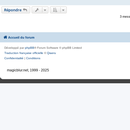
Répondre
3 mess
Accueil du forum
Développé par
phpBB
® Forum Software © phpBB Limited
Traduction française officielle
©
Qiaeru
Confidentialité
|
Conditions
magicblur.net, 1999 - 2025