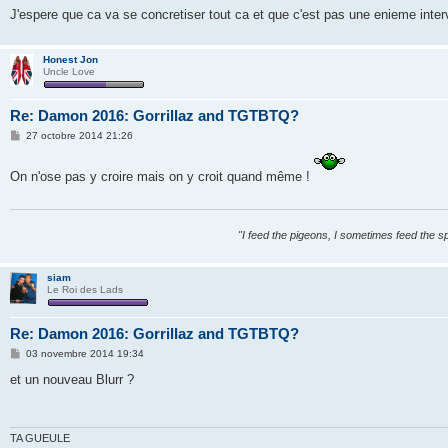
e
J'espere que ca va se concretiser tout ca et que c'est pas une enieme inte
Honest Jon
Uncle Love
Re: Damon 2016: Gorrillaz and TGTBTQ?
M
27 octobre 2014 21:26
e
s
s
On n'ose pas y croire mais on y croit quand même !
a
g
e
"I feed the pigeons, I sometimes feed the s
siam
Le Roi des Lads
Re: Damon 2016: Gorrillaz and TGTBTQ?
M
03 novembre 2014 19:34
e
s
et un nouveau Blurr ?
s
a
g
e
TA GUEULE