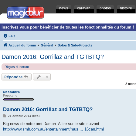
news
caravan
photos
histoire
Inscrivez vous pour bénéficier de toutes les fonctionnalités du forum !
FAQ
Accueil du forum
Général
Solos & Side-Projects
Damon 2016: Gorrillaz and TGTBTQ?
Règles du forum
Répondre
3 mess
alessandro
Popscene
Damon 2016: Gorrillaz and TGTBTQ?
M
21 octobre 2014 09:53
e
s
Big news de notre ami Damon. A lire sur le site suivant:
s
http://www.smh.com.au/entertainment/mus ... 16can.html
a
g